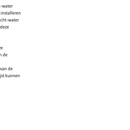
t-water
installeren
ucht-water
 deze
ze
n de
 van de
ijst kunnen