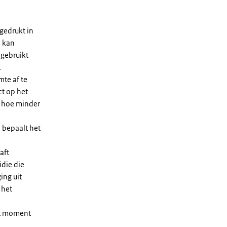
gedrukt in
n kan
 gebruikt
.
te af te
ct op het
, hoe minder
 bepaalt het
aft
die die
ing uit
 het
et moment