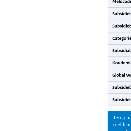
Meldcode
Subsidie
Subsidie
Categorie
Subsidia
Koudemid
Global W
Subsidie
Subsidie
Terug n
meldco