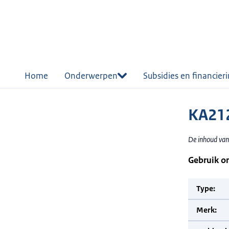
r de
tent
Home
Onderwerpen
Subsidies en financier
KA21
De inhoud van
Gebruik o
Type:
Merk: