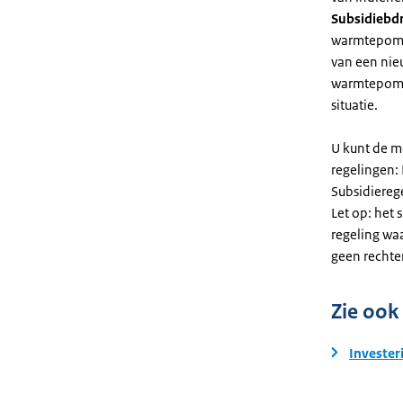
Subsidiebd
warmtepomp. 
van een nie
warmtepomp
situatie.
U kunt de m
regelingen:
Subsidiereg
Let op: het 
regeling wa
geen rechte
Zie ook
Invester