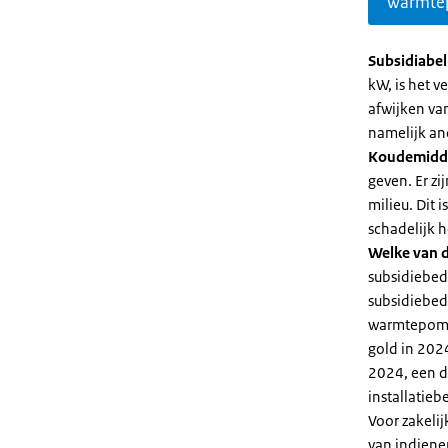
warmte
Subsidiabe
kW, is het 
afwijken va
namelijk an
Koudemidd
geven. Er z
milieu. Dit
schadelijk h
Welke van d
subsidiebed
subsidiebedr
warmtepomp 
gold in 2024
2024, een di
installatiebe
Voor zakeli
van indiene