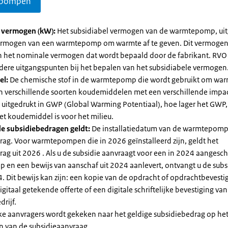
pompen
l vermogen (kW):
Het subsidiabel vermogen van de warmtepomp, uit
vermogen van een warmtepomp om warmte af te geven. Dit vermoge
n het nominale vermogen dat wordt bepaald door de fabrikant. RVO
dere uitgangspunten bij het bepalen van het subsidiabele vermogen
el:
De chemische stof in de warmtepomp die wordt gebruikt om warm
ijn verschillende soorten koudemiddelen met een verschillende impa
 is uitgedrukt in GWP (Global Warming Potentiaal), hoe lager het GWP
et koudemiddel is voor het milieu.
e subsidiebedragen geldt:
De installatiedatum van de warmtepomp
rag. Voor warmtepompen die in 2026 geïnstalleerd zijn, geldt het
ag uit 2026 . Als u de subsidie aanvraagt voor een in 2024 aangesch
en een bewijs van aanschaf uit 2024 aanlevert, ontvangt u de subsi
. Dit bewijs kan zijn: een kopie van de opdracht of opdrachtbevestig
gitaal getekende offerte of een digitale schriftelijke bevestiging van
drijf.
jke aanvragers wordt gekeken naar het geldige subsidiebedrag op h
n van de subsidieaanvraag.