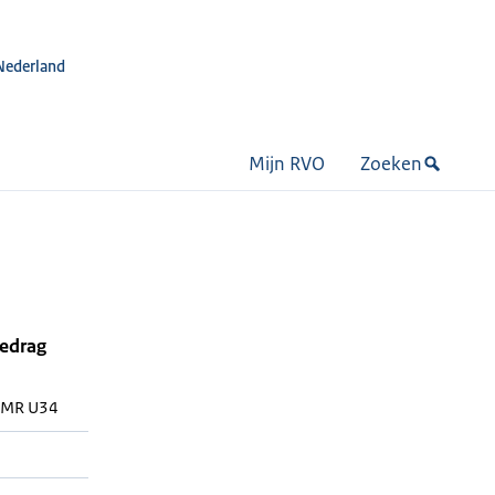
Nederland
Mijn RVO
Zoeken
bedrag
MR U34