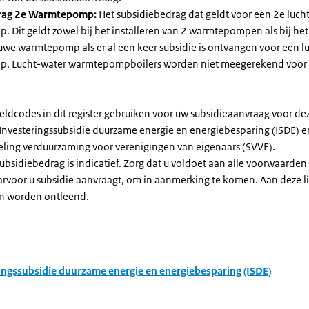
rag 2e Warmtepomp:
Het subsidiebedrag dat geldt voor een 2e luch
Dit geldt zowel bij het installeren van 2 warmtepompen als bij het 
uwe warmtepomp als er al een keer subsidie is ontvangen voor een l
. Lucht-water warmtepompboilers worden niet meegerekend voor
eldcodes in dit register gebruiken voor uw subsidieaanvraag voor de
 Investeringssubsidie duurzame energie en energiebesparing (ISDE) e
eling verduurzaming voor verenigingen van eigenaars (SVVE).
subsidiebedrag is indicatief. Zorg dat u voldoet aan alle voorwaarden
arvoor u subsidie aanvraagt, om in aanmerking te komen. Aan deze l
n worden ontleend.
ingssubsidie duurzame energie en energiebesparing (ISDE)