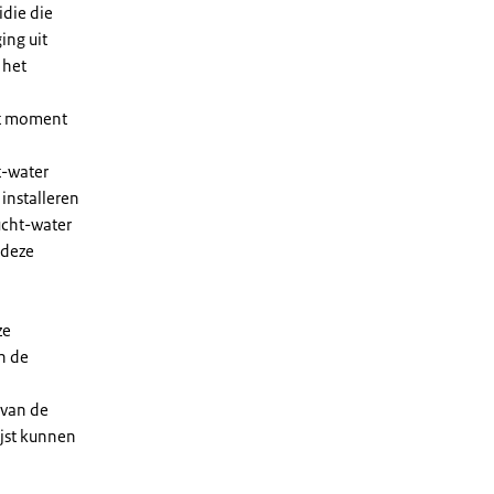
die die
ing uit
 het
et moment
t-water
installeren
ucht-water
 deze
ze
n de
 van de
ijst kunnen