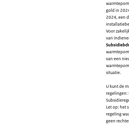
warmtepomp 
gold in 2024
2024, een di
installatiebe
Voor zakeli
van indiene
Subsidiebd
warmtepomp. 
van een nie
warmtepomp
situatie.
U kunt de m
regelingen:
Subsidiereg
Let op: het 
regeling wa
geen rechte