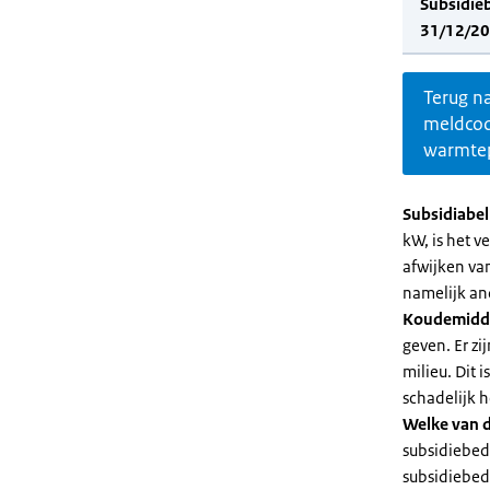
Subsidie
31/12/20
Terug n
meldco
warmte
Subsidiabe
kW, is het 
afwijken va
namelijk an
Koudemidd
geven. Er z
milieu. Dit
schadelijk h
Welke van d
subsidiebed
subsidiebedr