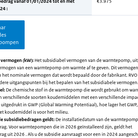
bedrag vanaf 01/01/2024 tot en met
€3.975
24 :
aar
des
pompen
l vermogen (kW):
Het subsidiabel vermogen van de warmtepomp, uit
vermogen van een warmtepomp om warmte af te geven. Dit vermoge
n het nominale vermogen dat wordt bepaald door de fabrikant. RVO
dere uitgangspunten bij het bepalen van het subsidiabele vermogen
el:
De chemische stof in de warmtepomp die wordt gebruikt om warm
ijn verschillende soorten koudemiddelen met een verschillende impa
 is uitgedrukt in GWP (Global Warming Potentiaal), hoe lager het GWP
et koudemiddel is voor het milieu.
e subsidiebedragen geldt:
De installatiedatum van de warmtepomp
rag. Voor warmtepompen die in 2026 geïnstalleerd zijn, geldt het
ag uit 2026 . Als u de subsidie aanvraagt voor een in 2024 aangesch