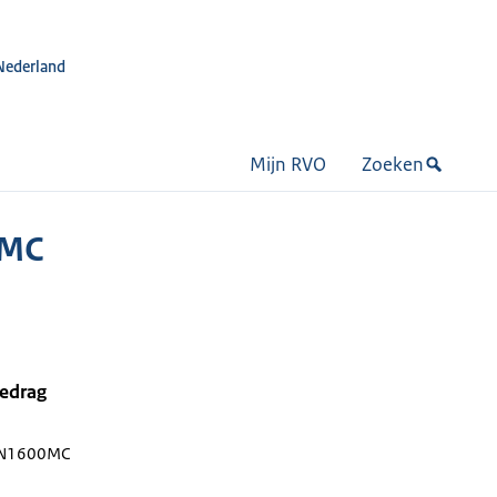
Nederland
Mijn RVO
Zoeken
0MC
bedrag
HN1600MC