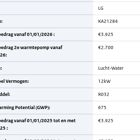
LG
:
KA21284
bedrag vanaf 01/01/2026 :
€3.925
bedrag 2e warmtepomp vanaf
€2.700
26:
:
Lucht-Water
bel Vermogen:
12kW
del:
R032
arming Potential (GWP):
675
bedrag vanaf 01/01/2025 tot en met
€3.925
25 :