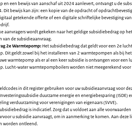
en een bewijs van aanschaf uit 2024 aanlevert, ontvangt u de subsi
. Dit bewijs kan zijn: een kopie van de opdracht of opdrachtbevestig
gitaal getekende offerte of een digitale schriftelijke bevestiging van
drijf.
jke aanvragers wordt gekeken naar het geldige subsidiebedrag op h
n van de subsidieaanvraag.
rag 2e Warmtepomp:
Het subsidiebedrag dat geldt voor een 2e luch
Dit geldt zowel bij het installeren van 2 warmtepompen als bij het 
uwe warmtepomp als er al een keer subsidie is ontvangen voor een l
. Lucht-water warmtepompboilers worden niet meegerekend voor
eldcodes in dit register gebruiken voor uw subsidieaanvraag voor de
 Investeringssubsidie duurzame energie en energiebesparing (ISDE) e
eling verduurzaming voor verenigingen van eigenaars (SVVE).
subsidiebedrag is indicatief. Zorg dat u voldoet aan alle voorwaarden
arvoor u subsidie aanvraagt, om in aanmerking te komen. Aan deze l
n worden ontleend.