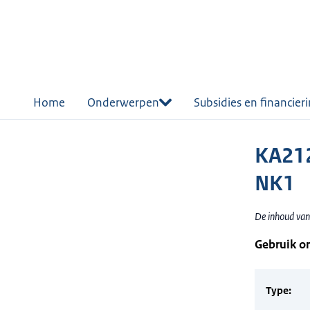
r de
tent
Home
Onderwerpen
Subsidies en financier
KA21
NK1
De inhoud van
Gebruik o
Type: