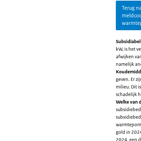
Terug n
meldco
warmte
Subsidiabe
kW, is het 
afwijken va
namelijk an
Koudemidd
geven. Er z
milieu. Dit
schadelijk h
Welke van d
subsidiebed
subsidiebedr
warmtepomp 
gold in 2024
2024, een di