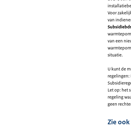
installatiebe
Voor zakeli
van indiene
Subsidiebd
warmtepomp. 
van een nie
warmtepomp
situatie.
U kunt de m
regelingen:
Subsidiereg
Let op: het 
regeling wa
geen rechte
Zie ook