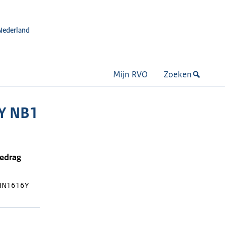
Nederland
Mijn RVO
Zoeken
Y NB1
bedrag
HN1616Y