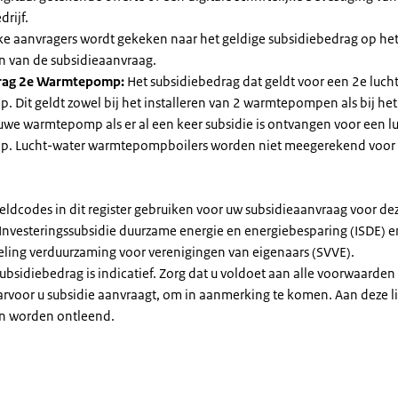
drijf.
jke aanvragers wordt gekeken naar het geldige subsidiebedrag op h
n van de subsidieaanvraag.
rag 2e Warmtepomp:
Het subsidiebedrag dat geldt voor een 2e luch
Dit geldt zowel bij het installeren van 2 warmtepompen als bij het 
uwe warmtepomp als er al een keer subsidie is ontvangen voor een l
. Lucht-water warmtepompboilers worden niet meegerekend voor
eldcodes in dit register gebruiken voor uw subsidieaanvraag voor de
 Investeringssubsidie duurzame energie en energiebesparing (ISDE) e
eling verduurzaming voor verenigingen van eigenaars (SVVE).
subsidiebedrag is indicatief. Zorg dat u voldoet aan alle voorwaarden
arvoor u subsidie aanvraagt, om in aanmerking te komen. Aan deze l
n worden ontleend.