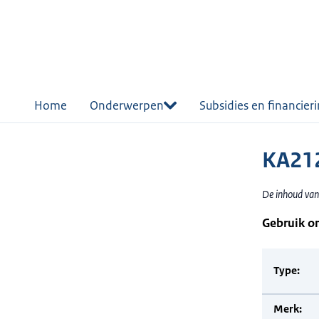
r de
tent
Home
Onderwerpen
Subsidies en financier
KA21
De inhoud van
Gebruik o
Type:
Merk: