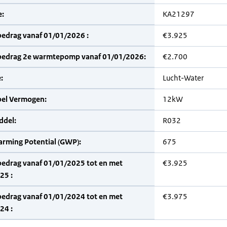
:
KA21297
bedrag vanaf 01/01/2026 :
€3.925
bedrag 2e warmtepomp vanaf 01/01/2026:
€2.700
:
Lucht-Water
bel Vermogen:
12kW
del:
R032
arming Potential (GWP):
675
bedrag vanaf 01/01/2025 tot en met
€3.925
25 :
bedrag vanaf 01/01/2024 tot en met
€3.975
24 :