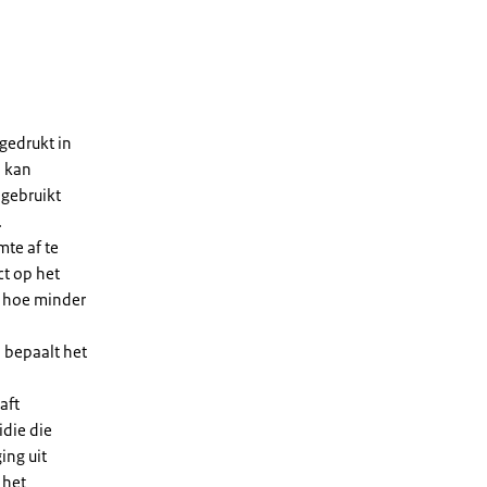
gedrukt in
n kan
 gebruikt
.
te af te
ct op het
, hoe minder
 bepaalt het
aft
die die
ing uit
 het