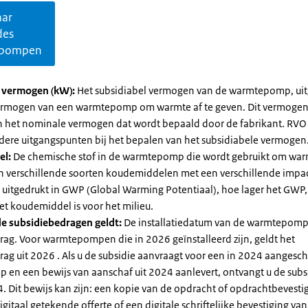
aar
des
pompen
l vermogen (kW):
Het subsidiabel vermogen van de warmtepomp, uit
vermogen van een warmtepomp om warmte af te geven. Dit vermoge
n het nominale vermogen dat wordt bepaald door de fabrikant. RVO
dere uitgangspunten bij het bepalen van het subsidiabele vermogen
el:
De chemische stof in de warmtepomp die wordt gebruikt om warm
ijn verschillende soorten koudemiddelen met een verschillende impa
 is uitgedrukt in GWP (Global Warming Potentiaal), hoe lager het GWP
et koudemiddel is voor het milieu.
e subsidiebedragen geldt:
De installatiedatum van de warmtepomp
rag. Voor warmtepompen die in 2026 geïnstalleerd zijn, geldt het
ag uit 2026 . Als u de subsidie aanvraagt voor een in 2024 aangesch
en een bewijs van aanschaf uit 2024 aanlevert, ontvangt u de subsi
. Dit bewijs kan zijn: een kopie van de opdracht of opdrachtbevestig
gitaal getekende offerte of een digitale schriftelijke bevestiging van