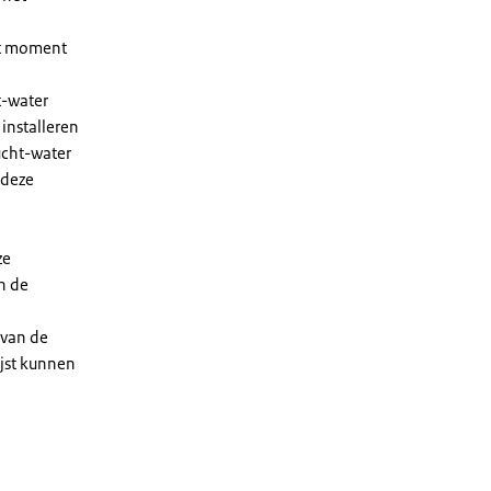
et moment
t-water
installeren
ucht-water
 deze
ze
n de
 van de
ijst kunnen