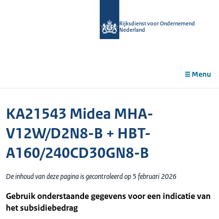
r de
tent
Rijksdienst voor Ondernemend
Nederland
Menu
KA21543 Midea MHA-
V12W/D2N8-B + HBT-
A160/240CD30GN8-B
De inhoud van deze pagina is gecontroleerd op 5 februari 2026
Gebruik onderstaande gegevens voor een indicatie van
het subsidiebedrag