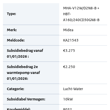
MHA-V12W/D2N8-B +
Type:
HBT-
A160/240CD30GN8-B
Merk:
Midea
Meldcode:
KA21543
Subsidiebedrag vanaf
€3.275
01/01/2026 :
Subsidiebedrag 2e
€2.250
warmtepomp vanaf
01/01/2026:
Categorie:
Lucht-Water
Subsidiabel Vermogen:
10kW
Koudemiddel:
R032