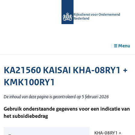
r de
tent
Rijksdienst voor Ondernemend
Nederland
Menu
KA21560 KAISAI KHA-08RY1 +
KMK100RY1
De inhoud van deze pagina is gecontroleerd op 5 februari 2026
Gebruik onderstaande gegevens voor een indicatie van
het subsidiebedrag
KHA-08RY1 +