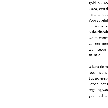
gold in 2024
2024, een di
installatiebe
Voor zakeli
van indiene
Subsidiebd
warmtepomp. 
van een nie
warmtepomp
situatie.
U kunt de m
regelingen:
Subsidiereg
Let op: het 
regeling wa
geen rechte