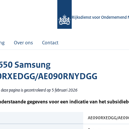
Rijksdienst voor Ondernemend 
ing
Over ons
Contact
650 Samsung
0RXEDGG/AE090RNYDGG
 deze pagina is gecontroleerd op 5 februari 2026
nderstaande gegevens voor een indicatie van het subsidie
AE090RXEDGG/AE0