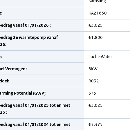
Samsung
:
KA21650
bedrag vanaf 01/01/2026 :
€3.025
bedrag 2e warmtepomp vanaf
€1.800
26:
:
Lucht-Water
bel Vermogen:
8kW
del:
R032
arming Potential (GWP):
675
bedrag vanaf 01/01/2025 tot en met
€3.025
25 :
bedrag vanaf 01/01/2024 tot en met
€3.375