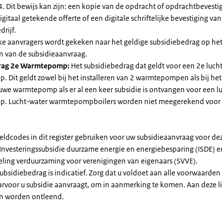
. Dit bewijs kan zijn: een kopie van de opdracht of opdrachtbevestig
gitaal getekende offerte of een digitale schriftelijke bevestiging van
drijf.
jke aanvragers wordt gekeken naar het geldige subsidiebedrag op h
n van de subsidieaanvraag.
rag 2e Warmtepomp:
Het subsidiebedrag dat geldt voor een 2e luch
Dit geldt zowel bij het installeren van 2 warmtepompen als bij het 
uwe warmtepomp als er al een keer subsidie is ontvangen voor een l
. Lucht-water warmtepompboilers worden niet meegerekend voor
eldcodes in dit register gebruiken voor uw subsidieaanvraag voor de
 Investeringssubsidie duurzame energie en energiebesparing (ISDE) e
eling verduurzaming voor verenigingen van eigenaars (SVVE).
subsidiebedrag is indicatief. Zorg dat u voldoet aan alle voorwaarden
arvoor u subsidie aanvraagt, om in aanmerking te komen. Aan deze l
n worden ontleend.