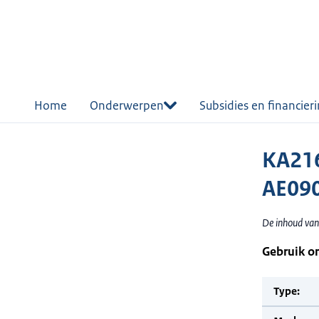
r de
tent
Home
Onderwerpen
Subsidies en financier
KA21
AE09
De inhoud van
Gebruik o
Type: