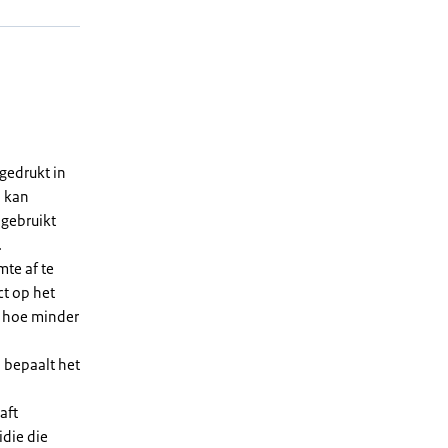
gedrukt in
n kan
 gebruikt
.
te af te
ct op het
, hoe minder
 bepaalt het
aft
die die