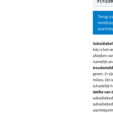
31/12/20
Terug n
meldco
warmte
Subsidiabe
kW, is het 
afwijken va
namelijk an
Koudemidd
geven. Er z
milieu. Dit
schadelijk h
Welke van d
subsidiebed
subsidiebedr
warmtepomp 