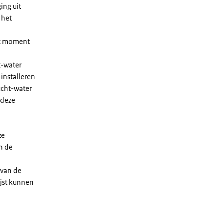
ing uit
 het
et moment
t-water
installeren
ucht-water
 deze
ze
n de
 van de
ijst kunnen