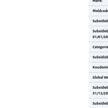
Merk:
Meldcode
Subsidie
Subsidie
01/01/20
Categorie
Subsidia
Koudemid
Global W
Subsidie
31/12/20
Subsidie