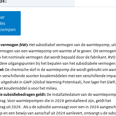
24 :
aar
des
pompen
l vermogen (kW):
Het subsidiabel vermogen van de warmtepomp, uit
vermogen van een warmtepomp om warmte af te geven. Dit vermoge
n het nominale vermogen dat wordt bepaald door de fabrikant. RVO
dere uitgangspunten bij het bepalen van het subsidiabele vermogen
el:
De chemische stof in de warmtepomp die wordt gebruikt om warm
ijn verschillende soorten koudemiddelen met een verschillende impa
 is uitgedrukt in GWP (Global Warming Potentiaal), hoe lager het GWP
et koudemiddel is voor het milieu.
e subsidiebedragen geldt:
De installatiedatum van de warmtepomp
rag. Voor warmtepompen die in 2026 geïnstalleerd zijn, geldt het
ag uit 2026 . Als u de subsidie aanvraagt voor een in 2024 aangesch
en een bewijs van aanschaf uit 2024 aanlevert, ontvangt u de subsi