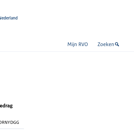
Nederland
Mijn RVO
Zoeken
bedrag
90RNYDGG