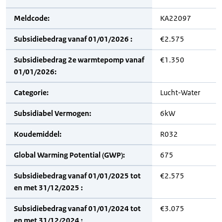
Meldcode:
KA22097
Subsidiebedrag vanaf 01/01/2026 :
€2.575
Subsidiebedrag 2e warmtepomp vanaf
€1.350
01/01/2026:
Categorie:
Lucht-Water
Subsidiabel Vermogen:
6kW
Koudemiddel:
R032
Global Warming Potential (GWP):
675
Subsidiebedrag vanaf 01/01/2025 tot
€2.575
en met 31/12/2025 :
Subsidiebedrag vanaf 01/01/2024 tot
€3.075
en met 31/12/2024 :