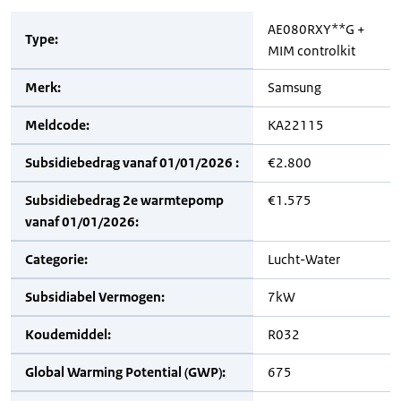
AE080RXY**G +
Type:
MIM controlkit
Merk:
Samsung
Meldcode:
KA22115
Subsidiebedrag vanaf 01/01/2026 :
€2.800
Subsidiebedrag 2e warmtepomp
€1.575
vanaf 01/01/2026:
Categorie:
Lucht-Water
Subsidiabel Vermogen:
7kW
Koudemiddel:
R032
Global Warming Potential (GWP):
675