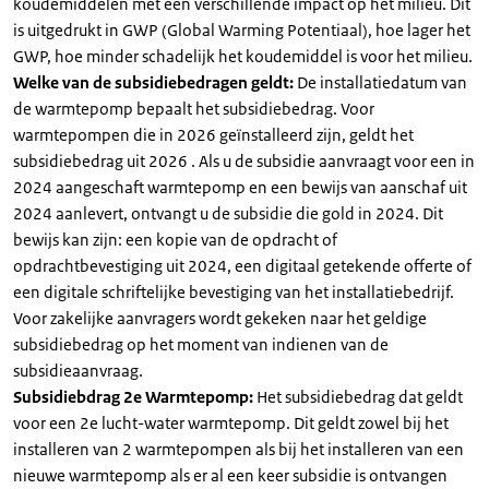
koudemiddelen met een verschillende impact op het milieu. Dit
is uitgedrukt in GWP (Global Warming Potentiaal), hoe lager het
GWP, hoe minder schadelijk het koudemiddel is voor het milieu.
Welke van de subsidiebedragen geldt:
De installatiedatum van
de warmtepomp bepaalt het subsidiebedrag. Voor
warmtepompen die in 2026 geïnstalleerd zijn, geldt het
subsidiebedrag uit 2026 . Als u de subsidie aanvraagt voor een in
2024 aangeschaft warmtepomp en een bewijs van aanschaf uit
2024 aanlevert, ontvangt u de subsidie die gold in 2024. Dit
bewijs kan zijn: een kopie van de opdracht of
opdrachtbevestiging uit 2024, een digitaal getekende offerte of
een digitale schriftelijke bevestiging van het installatiebedrijf.
Voor zakelijke aanvragers wordt gekeken naar het geldige
subsidiebedrag op het moment van indienen van de
subsidieaanvraag.
Subsidiebdrag 2e Warmtepomp:
Het subsidiebedrag dat geldt
voor een 2e lucht-water warmtepomp. Dit geldt zowel bij het
installeren van 2 warmtepompen als bij het installeren van een
nieuwe warmtepomp als er al een keer subsidie is ontvangen