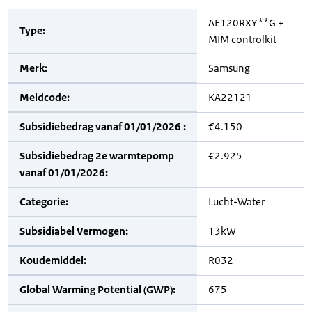
AE120RXY**G +
Type:
MIM controlkit
Merk:
Samsung
Meldcode:
KA22121
Subsidiebedrag vanaf 01/01/2026 :
€4.150
Subsidiebedrag 2e warmtepomp
€2.925
vanaf 01/01/2026:
Categorie:
Lucht-Water
Subsidiabel Vermogen:
13kW
Koudemiddel:
R032
Global Warming Potential (GWP):
675