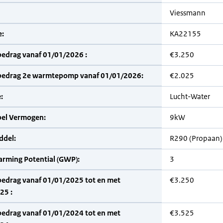
Viessmann
:
KA22155
bedrag vanaf 01/01/2026 :
€3.250
bedrag 2e warmtepomp vanaf 01/01/2026:
€2.025
:
Lucht-Water
bel Vermogen:
9kW
del:
R290 (Propaan)
arming Potential (GWP):
3
bedrag vanaf 01/01/2025 tot en met
€3.250
25 :
bedrag vanaf 01/01/2024 tot en met
€3.525