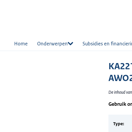
r de
tent
Home
Onderwerpen
Subsidies en financier
KA221
AWO2
De inhoud van
Gebruik o
Type: