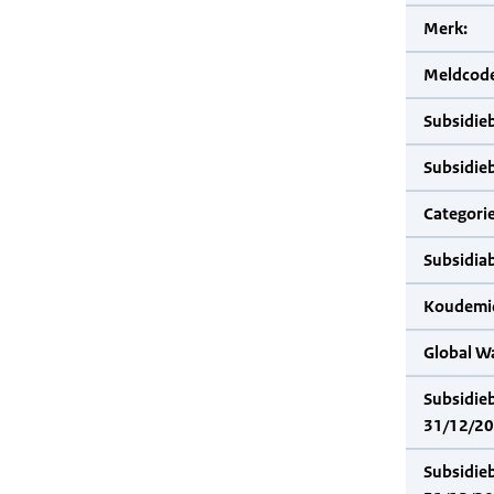
Merk:
Meldcode
Subsidie
Subsidie
Categorie
Subsidia
Koudemid
Global W
Subsidie
31/12/20
Subsidie