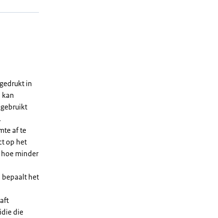
gedrukt in
n kan
 gebruikt
.
te af te
ct op het
, hoe minder
 bepaalt het
aft
die die