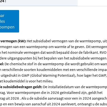
24 :
aar
des
pompen
l vermogen (kW):
Het subsidiabel vermogen van de warmtepomp, uit
vermogen van een warmtepomp om warmte af te geven. Dit vermoge
n het nominale vermogen dat wordt bepaald door de fabrikant. RVO
dere uitgangspunten bij het bepalen van het subsidiabele vermogen
el:
De chemische stof in de warmtepomp die wordt gebruikt om warm
ijn verschillende soorten koudemiddelen met een verschillende impa
 is uitgedrukt in GWP (Global Warming Potentiaal), hoe lager het GWP
et koudemiddel is voor het milieu.
e subsidiebedragen geldt:
De installatiedatum van de warmtepomp
rag. Voor warmtepompen die in 2026 geïnstalleerd zijn, geldt het
ag uit 2026 . Als u de subsidie aanvraagt voor een in 2024 aangesch
en een bewijs van aanschaf uit 2024 aanlevert, ontvangt u de subsi