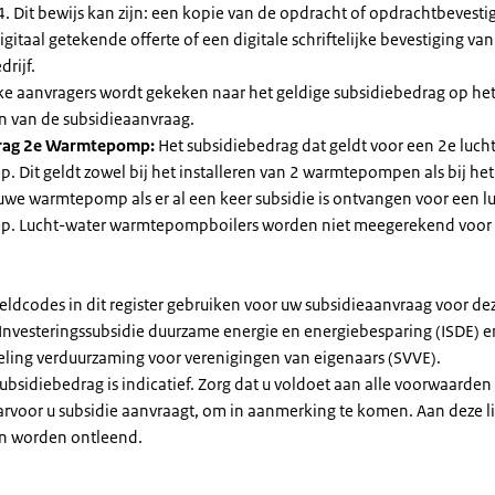
. Dit bewijs kan zijn: een kopie van de opdracht of opdrachtbevestig
gitaal getekende offerte of een digitale schriftelijke bevestiging van
drijf.
jke aanvragers wordt gekeken naar het geldige subsidiebedrag op h
n van de subsidieaanvraag.
rag 2e Warmtepomp:
Het subsidiebedrag dat geldt voor een 2e luch
Dit geldt zowel bij het installeren van 2 warmtepompen als bij het 
uwe warmtepomp als er al een keer subsidie is ontvangen voor een l
. Lucht-water warmtepompboilers worden niet meegerekend voor
eldcodes in dit register gebruiken voor uw subsidieaanvraag voor de
 Investeringssubsidie duurzame energie en energiebesparing (ISDE) e
eling verduurzaming voor verenigingen van eigenaars (SVVE).
subsidiebedrag is indicatief. Zorg dat u voldoet aan alle voorwaarden
arvoor u subsidie aanvraagt, om in aanmerking te komen. Aan deze l
n worden ontleend.