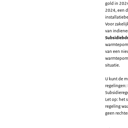
gold in 2024
2024, een di
installatiebe
Voor zakeli
van indiene
Subsidiebd
warmtepomp. 
van een nie
warmtepomp
situatie.
U kunt de m
regelingen:
Subsidiereg
Let op: het 
regeling wa
geen rechte