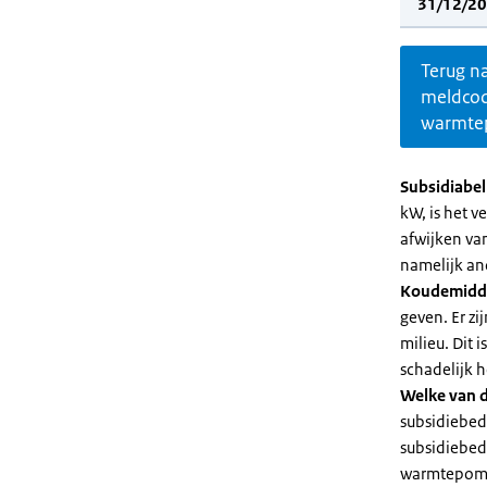
31/12/20
Terug n
meldco
warmte
Subsidiabe
kW, is het 
afwijken va
namelijk an
Koudemidd
geven. Er z
milieu. Dit
schadelijk h
Welke van d
subsidiebed
subsidiebedr
warmtepomp 