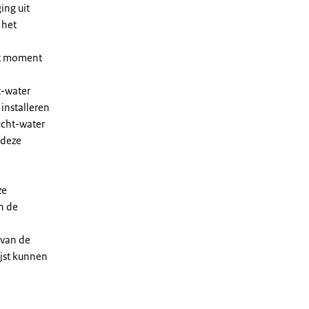
ing uit
 het
et moment
t-water
installeren
ucht-water
 deze
ze
n de
 van de
ijst kunnen