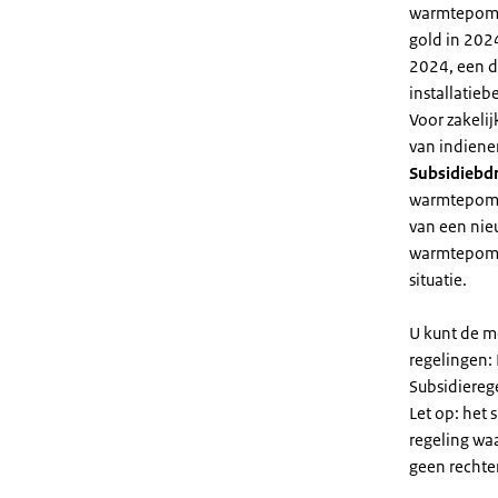
warmtepomp 
gold in 2024
2024, een di
installatiebe
Voor zakeli
van indiene
Subsidiebd
warmtepomp. 
van een nie
warmtepomp
situatie.
U kunt de m
regelingen:
Subsidiereg
Let op: het 
regeling wa
geen rechte