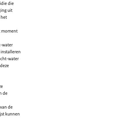
die die
ing uit
 het
et moment
t-water
installeren
ucht-water
 deze
ze
n de
 van de
ijst kunnen