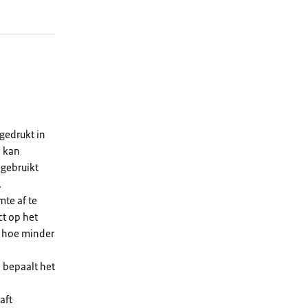
gedrukt in
n kan
 gebruikt
.
te af te
ct op het
, hoe minder
 bepaalt het
aft