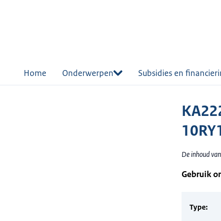
r de
tent
Home
Onderwerpen
Subsidies en financier
KA222
10RY
De inhoud van
Gebruik o
Type: