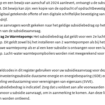
en een bewijs van aanschaf uit 2024 aanlevert, ontvangt u de subsi
. Dit bewijs kan zijn: een kopie van de opdracht of opdrachtbevestig
gitaal getekende offerte of een digitale schriftelijke bevestiging van
drijf.
jke aanvragers wordt gekeken naar het geldige subsidiebedrag op h
n van de subsidieaanvraag.
rag 2e Warmtepomp:
Het subsidiebedrag dat geldt voor een 2e luch
Dit geldt zowel bij het installeren van 2 warmtepompen als bij het 
uwe warmtepomp als er al een keer subsidie is ontvangen voor een l
. Lucht-water warmtepompboilers worden niet meegerekend voor
eldcodes in dit register gebruiken voor uw subsidieaanvraag voor de
 Investeringssubsidie duurzame energie en energiebesparing (ISDE) e
eling verduurzaming voor verenigingen van eigenaars (SVVE).
subsidiebedrag is indicatief. Zorg dat u voldoet aan alle voorwaarden
arvoor u subsidie aanvraagt, om in aanmerking te komen. Aan deze l
n worden ontleend.