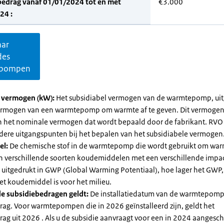
bedrag vanaf 01/01/2024 tot en met
€3.000
24 :
aar
des
pompen
l vermogen (kW):
Het subsidiabel vermogen van de warmtepomp, uit
vermogen van een warmtepomp om warmte af te geven. Dit vermoge
n het nominale vermogen dat wordt bepaald door de fabrikant. RVO
dere uitgangspunten bij het bepalen van het subsidiabele vermogen
el:
De chemische stof in de warmtepomp die wordt gebruikt om warm
ijn verschillende soorten koudemiddelen met een verschillende impa
 is uitgedrukt in GWP (Global Warming Potentiaal), hoe lager het GWP
et koudemiddel is voor het milieu.
e subsidiebedragen geldt:
De installatiedatum van de warmtepomp
rag. Voor warmtepompen die in 2026 geïnstalleerd zijn, geldt het
ag uit 2026 . Als u de subsidie aanvraagt voor een in 2024 aangesch