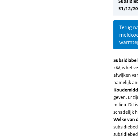
Subsidie
31/12/20
Terug n
meldco
warmte
Subsidiabe
kW, is het 
afwijken va
namelijk an
Koudemidd
geven. Er z
milieu. Dit
schadelijk h
Welke van d
subsidiebed
subsidiebedr