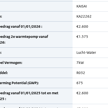
KAISAI
:
KA22262
bedrag vanaf 01/01/2026 :
€2.600
bedrag 2e warmtepomp vanaf
€1.575
26:
:
Lucht-Water
bel Vermogen:
7kW
del:
R032
arming Potential (GWP):
675
bedrag vanaf 01/01/2025 tot en met
€2.600
25 :