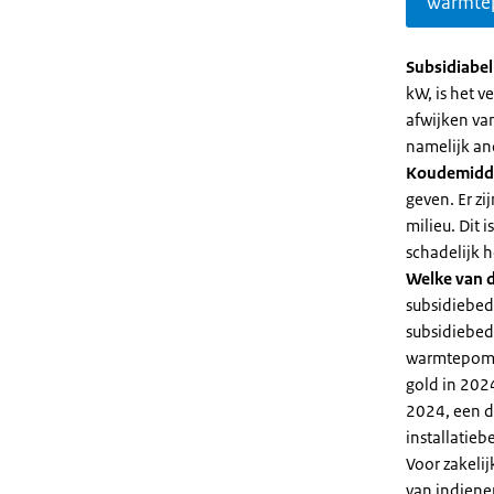
warmte
Subsidiabe
kW, is het 
afwijken va
namelijk an
Koudemidd
geven. Er z
milieu. Dit
schadelijk h
Welke van d
subsidiebed
subsidiebedr
warmtepomp 
gold in 2024
2024, een di
installatiebe
Voor zakeli
van indiene