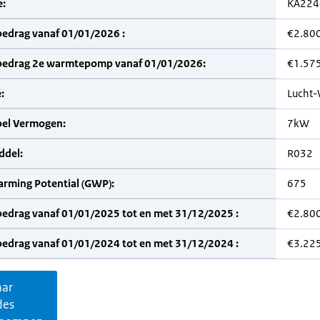
:
KA224
bedrag vanaf 01/01/2026 :
€2.80
bedrag 2e warmtepomp vanaf 01/01/2026:
€1.57
:
Lucht-
bel Vermogen:
7kW
del:
R032
arming Potential (GWP):
675
bedrag vanaf 01/01/2025 tot en met 31/12/2025 :
€2.80
bedrag vanaf 01/01/2024 tot en met 31/12/2024 :
€3.22
aar
des