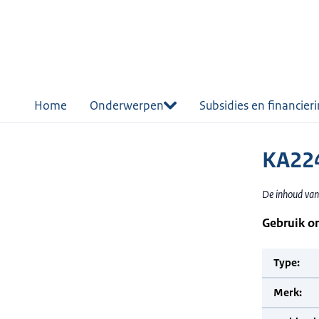
r de
tent
Home
Onderwerpen
Subsidies en financier
KA22
De inhoud van
Gebruik o
Type:
Merk: