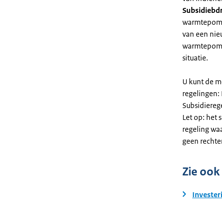
Subsidiebd
warmtepomp. 
van een nie
warmtepomp
situatie.
U kunt de m
regelingen:
Subsidiereg
Let op: het 
regeling wa
geen rechte
Zie ook
Invester