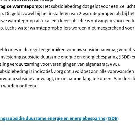
rag 2e Warmtepomp:
Het subsidiebedrag dat geldt voor een 2e luch
Dit geldt zowel bij het installeren van 2 warmtepompen als bij het 
uwe warmtepomp als er al een keer subsidie is ontvangen voor een l
. Lucht-water warmtepompboilers worden niet meegerekend voor
eldcodes in dit register gebruiken voor uw subsidieaanvraag voor de
 Investeringssubsidie duurzame energie en energiebesparing (ISDE) e
eling verduurzaming voor verenigingen van eigenaars (SVVE).
subsidiebedrag is indicatief. Zorg dat u voldoet aan alle voorwaarden
arvoor u subsidie aanvraagt, om in aanmerking te komen. Aan deze l
n worden ontleend.
ingssubsidie duurzame energie en energiebesparing (ISDE)