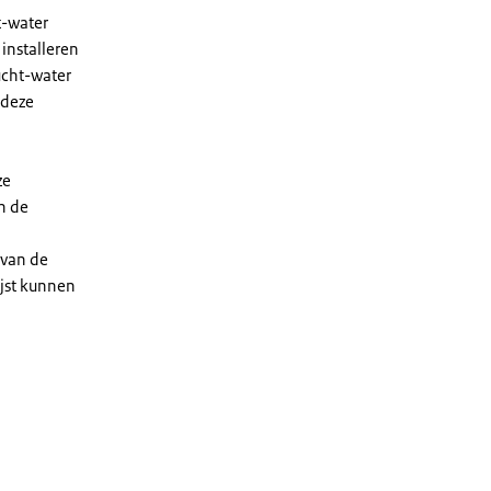
t-water
installeren
ucht-water
 deze
ze
n de
 van de
ijst kunnen