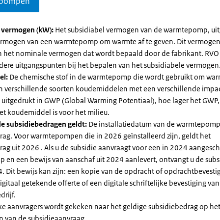
pompen
l vermogen (kW):
Het subsidiabel vermogen van de warmtepomp, uit
vermogen van een warmtepomp om warmte af te geven. Dit vermoge
n het nominale vermogen dat wordt bepaald door de fabrikant. RVO
dere uitgangspunten bij het bepalen van het subsidiabele vermogen
el:
De chemische stof in de warmtepomp die wordt gebruikt om warm
ijn verschillende soorten koudemiddelen met een verschillende impa
 is uitgedrukt in GWP (Global Warming Potentiaal), hoe lager het GWP
et koudemiddel is voor het milieu.
e subsidiebedragen geldt:
De installatiedatum van de warmtepomp
rag. Voor warmtepompen die in 2026 geïnstalleerd zijn, geldt het
ag uit 2026 . Als u de subsidie aanvraagt voor een in 2024 aangesch
en een bewijs van aanschaf uit 2024 aanlevert, ontvangt u de subsi
. Dit bewijs kan zijn: een kopie van de opdracht of opdrachtbevestig
gitaal getekende offerte of een digitale schriftelijke bevestiging van
drijf.
jke aanvragers wordt gekeken naar het geldige subsidiebedrag op h
n van de subsidieaanvraag.