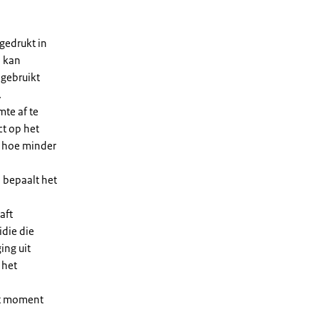
gedrukt in
n kan
 gebruikt
.
te af te
ct op het
, hoe minder
 bepaalt het
aft
die die
ing uit
 het
et moment