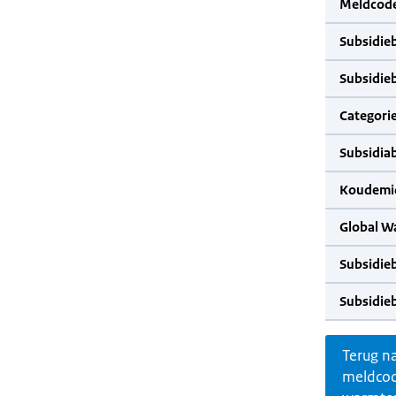
Meldcode
Subsidie
Subsidie
Categorie
Subsidia
Koudemid
Global W
Subsidie
Subsidie
Terug n
meldco