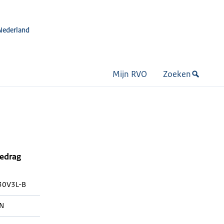
Nederland
Mijn RVO
Zoeken
bedrag
30V3L-B
N