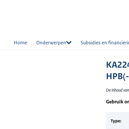
r de
tent
Home
Onderwerpen
Subsidies en financier
KA224
HPB(-
De inhoud van
Gebruik o
Type: