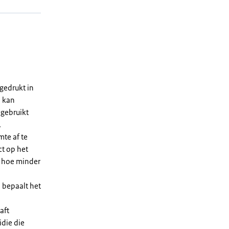
gedrukt in
n kan
 gebruikt
.
te af te
ct op het
, hoe minder
 bepaalt het
aft
die die