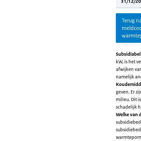
31/12/20
Terug n
meldco
warmte
Subsidiabe
kW, is het 
afwijken va
namelijk an
Koudemidd
geven. Er z
milieu. Dit
schadelijk h
Welke van d
subsidiebed
subsidiebedr
warmtepomp 