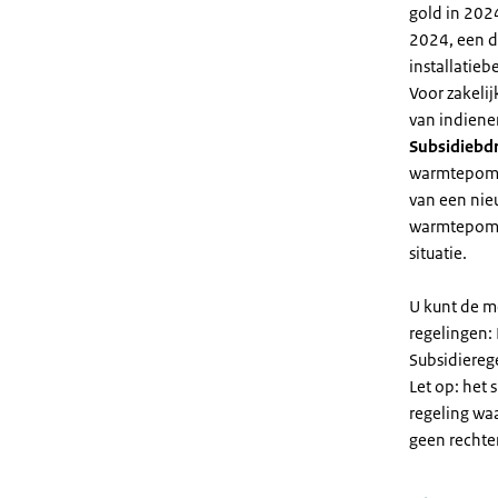
gold in 2024
2024, een di
installatiebe
Voor zakeli
van indiene
Subsidiebd
warmtepomp. 
van een nie
warmtepomp
situatie.
U kunt de m
regelingen:
Subsidiereg
Let op: het 
regeling wa
geen rechte