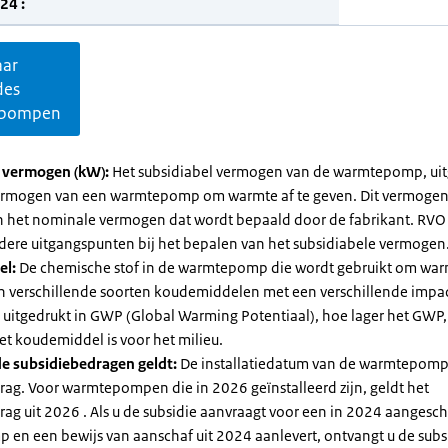
24 :
aar
des
pompen
l vermogen (kW):
Het subsidiabel vermogen van de warmtepomp, uit
vermogen van een warmtepomp om warmte af te geven. Dit vermoge
n het nominale vermogen dat wordt bepaald door de fabrikant. RVO
dere uitgangspunten bij het bepalen van het subsidiabele vermogen
el:
De chemische stof in de warmtepomp die wordt gebruikt om warm
ijn verschillende soorten koudemiddelen met een verschillende impa
 is uitgedrukt in GWP (Global Warming Potentiaal), hoe lager het GWP
et koudemiddel is voor het milieu.
e subsidiebedragen geldt:
De installatiedatum van de warmtepomp
rag. Voor warmtepompen die in 2026 geïnstalleerd zijn, geldt het
ag uit 2026 . Als u de subsidie aanvraagt voor een in 2024 aangesch
en een bewijs van aanschaf uit 2024 aanlevert, ontvangt u de subsi