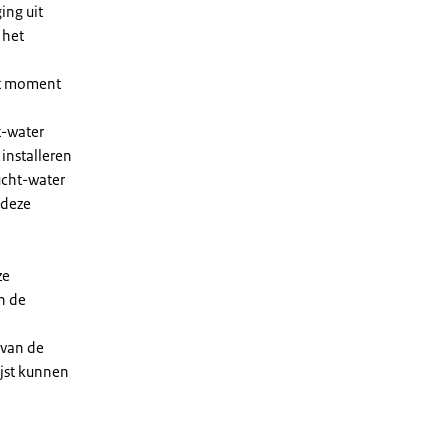
ing uit
 het
et moment
t-water
installeren
ucht-water
 deze
ze
n de
 van de
ijst kunnen