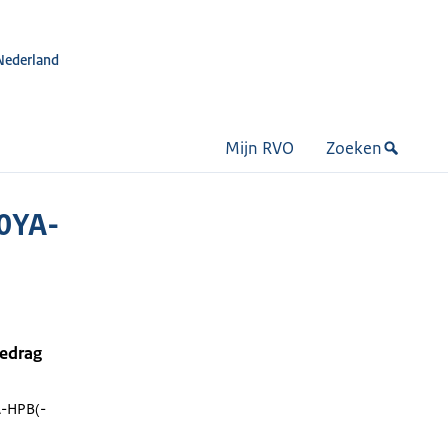
Nederland
Mijn RVO
Zoeken
50YA-
bedrag
-HPB(-