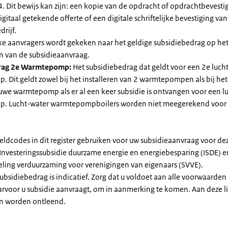
. Dit bewijs kan zijn: een kopie van de opdracht of opdrachtbevestig
gitaal getekende offerte of een digitale schriftelijke bevestiging van
drijf.
jke aanvragers wordt gekeken naar het geldige subsidiebedrag op h
n van de subsidieaanvraag.
rag 2e Warmtepomp:
Het subsidiebedrag dat geldt voor een 2e luch
Dit geldt zowel bij het installeren van 2 warmtepompen als bij het 
uwe warmtepomp als er al een keer subsidie is ontvangen voor een l
. Lucht-water warmtepompboilers worden niet meegerekend voor
eldcodes in dit register gebruiken voor uw subsidieaanvraag voor de
 Investeringssubsidie duurzame energie en energiebesparing (ISDE) e
eling verduurzaming voor verenigingen van eigenaars (SVVE).
subsidiebedrag is indicatief. Zorg dat u voldoet aan alle voorwaarden
arvoor u subsidie aanvraagt, om in aanmerking te komen. Aan deze l
n worden ontleend.