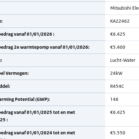
Mitsubishi Ele
:
KA22462
bedrag vanaf 01/01/2026 :
€6.425
bedrag 2e warmtepomp vanaf 01/01/2026:
€5.400
:
Lucht-Water
bel Vermogen:
24kW
del:
R454C
arming Potential (GWP):
146
bedrag vanaf 01/01/2025 tot en met
€6.425
25 :
bedrag vanaf 01/01/2024 tot en met
€5.550