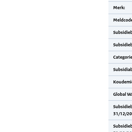
Merk:
Meldcode
Subsidie
Subsidie
Categorie
Subsidia
Koudemid
Global W
Subsidie
31/12/20
Subsidie