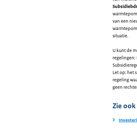
Subsidiebd
warmtepomp. 
van een nie
warmtepomp
situatie.
U kunt de m
regelingen:
Subsidiereg
Let op: het 
regeling wa
geen rechte
Zie ook
Invester