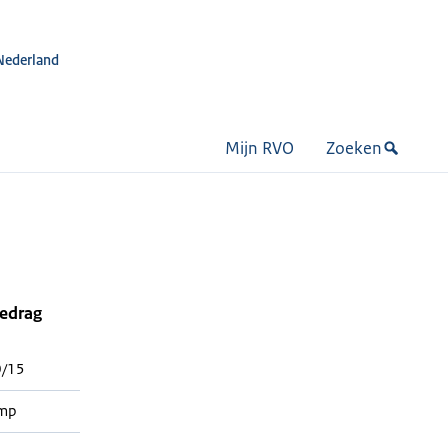
Nederland
Mijn RVO
Zoeken
bedrag
/15
mp