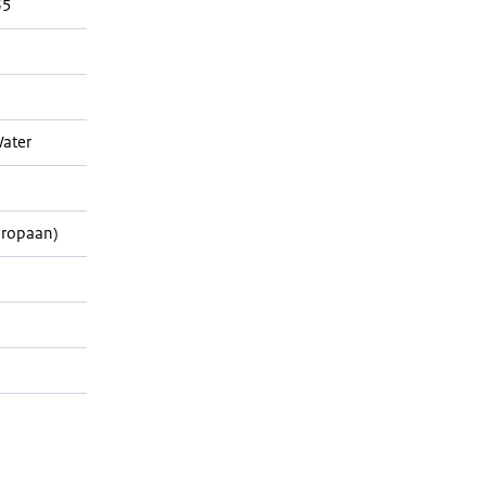
65
ater
Propaan)