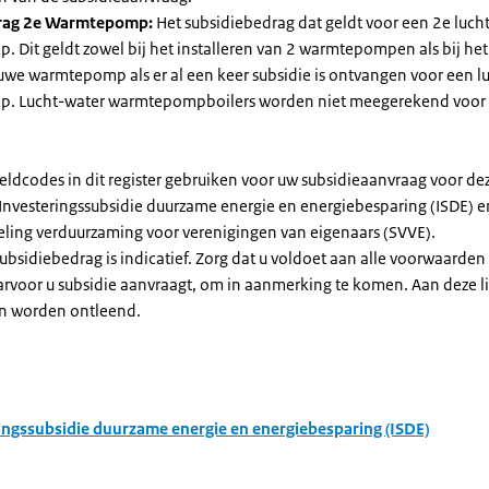
rag 2e Warmtepomp:
Het subsidiebedrag dat geldt voor een 2e luch
Dit geldt zowel bij het installeren van 2 warmtepompen als bij het 
uwe warmtepomp als er al een keer subsidie is ontvangen voor een l
. Lucht-water warmtepompboilers worden niet meegerekend voor
eldcodes in dit register gebruiken voor uw subsidieaanvraag voor de
 Investeringssubsidie duurzame energie en energiebesparing (ISDE) e
eling verduurzaming voor verenigingen van eigenaars (SVVE).
subsidiebedrag is indicatief. Zorg dat u voldoet aan alle voorwaarden
arvoor u subsidie aanvraagt, om in aanmerking te komen. Aan deze l
n worden ontleend.
ingssubsidie duurzame energie en energiebesparing (ISDE)