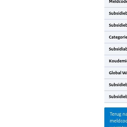
Meldcode
Subsidie
Subsidie
Categorie
Subsidia
Koudemid
Global W
Subsidie
Subsidie
Terug n
meldco