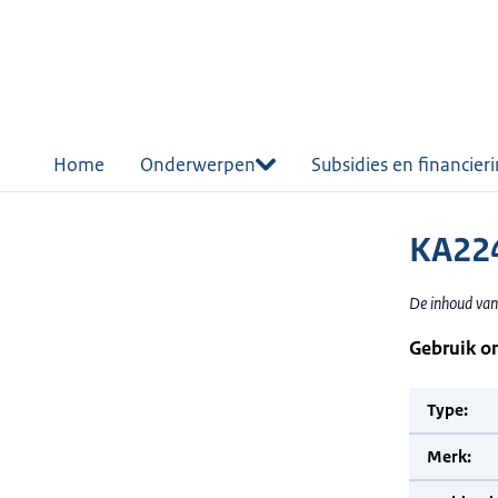
r de
tent
Home
Onderwerpen
Subsidies en financier
KA22
De inhoud van
Gebruik o
Type:
Merk: