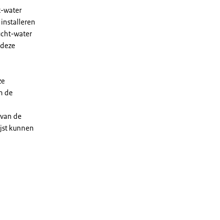
t-water
installeren
ucht-water
 deze
ze
n de
 van de
ijst kunnen