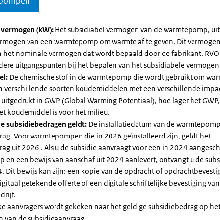
pompen
l vermogen (kW):
Het subsidiabel vermogen van de warmtepomp, uit
vermogen van een warmtepomp om warmte af te geven. Dit vermoge
n het nominale vermogen dat wordt bepaald door de fabrikant. RVO
dere uitgangspunten bij het bepalen van het subsidiabele vermogen
el:
De chemische stof in de warmtepomp die wordt gebruikt om warm
ijn verschillende soorten koudemiddelen met een verschillende impa
 is uitgedrukt in GWP (Global Warming Potentiaal), hoe lager het GWP
et koudemiddel is voor het milieu.
e subsidiebedragen geldt:
De installatiedatum van de warmtepomp
rag. Voor warmtepompen die in 2026 geïnstalleerd zijn, geldt het
ag uit 2026 . Als u de subsidie aanvraagt voor een in 2024 aangesch
en een bewijs van aanschaf uit 2024 aanlevert, ontvangt u de subsi
. Dit bewijs kan zijn: een kopie van de opdracht of opdrachtbevestig
gitaal getekende offerte of een digitale schriftelijke bevestiging van
drijf.
jke aanvragers wordt gekeken naar het geldige subsidiebedrag op h
n van de subsidieaanvraag.