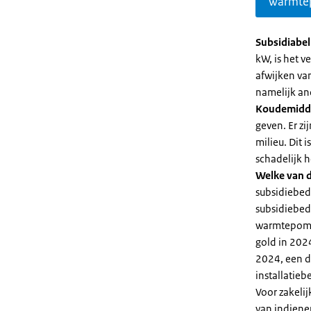
warmte
Subsidiabe
kW, is het 
afwijken va
namelijk an
Koudemidd
geven. Er z
milieu. Dit
schadelijk h
Welke van d
subsidiebed
subsidiebedr
warmtepomp 
gold in 2024
2024, een di
installatiebe
Voor zakeli
van indiene