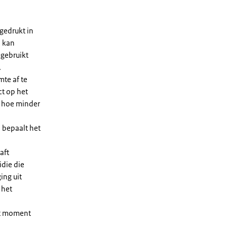
gedrukt in
n kan
 gebruikt
.
te af te
ct op het
, hoe minder
 bepaalt het
aft
die die
ing uit
 het
et moment