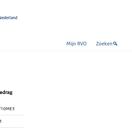
Nederland
Mijn RVO
Zoeken
bedrag
V10ME3
t