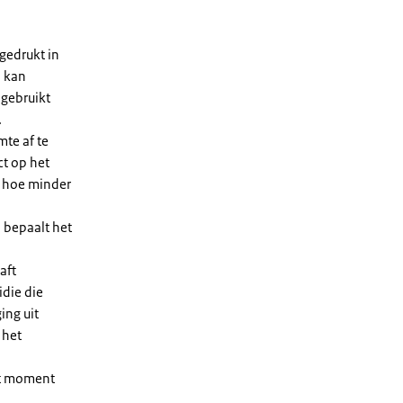
gedrukt in
n kan
 gebruikt
.
te af te
ct op het
, hoe minder
 bepaalt het
aft
die die
ing uit
 het
et moment