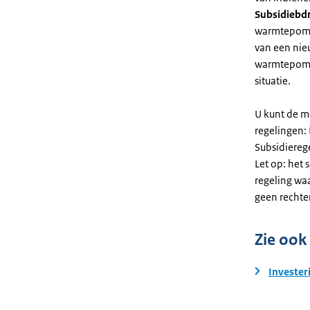
Subsidiebd
warmtepomp. 
van een nie
warmtepomp
situatie.
U kunt de m
regelingen:
Subsidiereg
Let op: het 
regeling wa
geen rechte
Zie ook
Invester