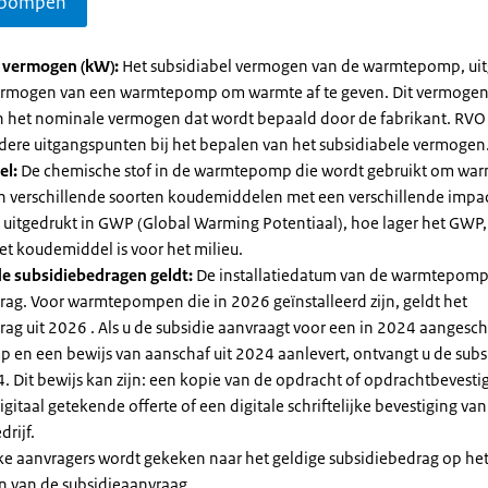
pompen
l vermogen (kW):
Het subsidiabel vermogen van de warmtepomp, uit
vermogen van een warmtepomp om warmte af te geven. Dit vermoge
n het nominale vermogen dat wordt bepaald door de fabrikant. RVO
dere uitgangspunten bij het bepalen van het subsidiabele vermogen
el:
De chemische stof in de warmtepomp die wordt gebruikt om warm
ijn verschillende soorten koudemiddelen met een verschillende impa
 is uitgedrukt in GWP (Global Warming Potentiaal), hoe lager het GWP
et koudemiddel is voor het milieu.
e subsidiebedragen geldt:
De installatiedatum van de warmtepomp
rag. Voor warmtepompen die in 2026 geïnstalleerd zijn, geldt het
ag uit 2026 . Als u de subsidie aanvraagt voor een in 2024 aangesch
en een bewijs van aanschaf uit 2024 aanlevert, ontvangt u de subsi
. Dit bewijs kan zijn: een kopie van de opdracht of opdrachtbevestig
gitaal getekende offerte of een digitale schriftelijke bevestiging van
drijf.
jke aanvragers wordt gekeken naar het geldige subsidiebedrag op h
n van de subsidieaanvraag.