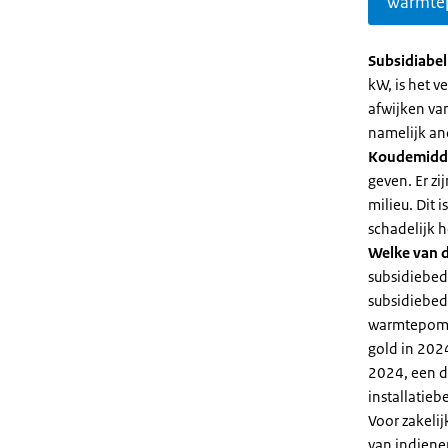
warmte
Subsidiabe
kW, is het 
afwijken va
namelijk an
Koudemidd
geven. Er z
milieu. Dit
schadelijk h
Welke van d
subsidiebed
subsidiebedr
warmtepomp 
gold in 2024
2024, een di
installatiebe
Voor zakeli
van indiene