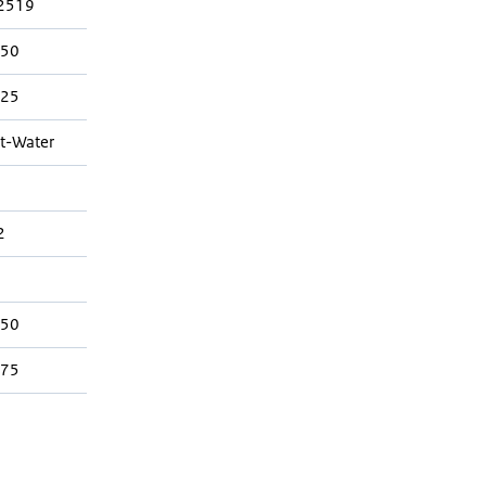
2519
050
025
t-Water
2
050
375