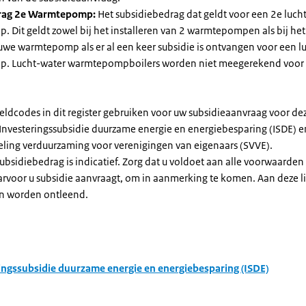
rag 2e Warmtepomp:
Het subsidiebedrag dat geldt voor een 2e luch
Dit geldt zowel bij het installeren van 2 warmtepompen als bij het 
uwe warmtepomp als er al een keer subsidie is ontvangen voor een l
. Lucht-water warmtepompboilers worden niet meegerekend voor
eldcodes in dit register gebruiken voor uw subsidieaanvraag voor de
 Investeringssubsidie duurzame energie en energiebesparing (ISDE) e
eling verduurzaming voor verenigingen van eigenaars (SVVE).
subsidiebedrag is indicatief. Zorg dat u voldoet aan alle voorwaarden
arvoor u subsidie aanvraagt, om in aanmerking te komen. Aan deze l
n worden ontleend.
ingssubsidie duurzame energie en energiebesparing (ISDE)