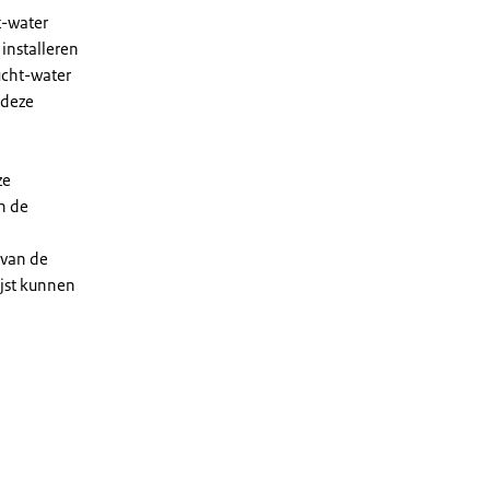
t-water
installeren
ucht-water
 deze
ze
n de
 van de
ijst kunnen