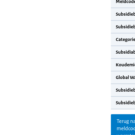
Meldcode
Subsidie
Subsidie
Categorie
Subsidia
Koudemid
Global W
Subsidie
Subsidie
Terug n
meldco