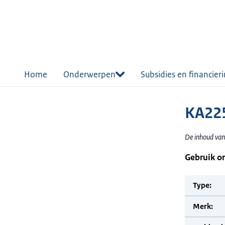
r de
tent
Home
Onderwerpen
Subsidies en financier
KA22
De inhoud van
Gebruik o
Type:
Merk: