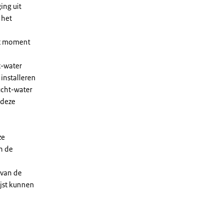
ing uit
 het
et moment
t-water
installeren
ucht-water
 deze
ze
n de
 van de
ijst kunnen