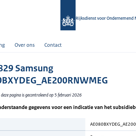
Rijksdienst voor Ondernemend 
ing
Over ons
Contact
829 Samsung
0BXYDEG_AE200RNWMEG
 deze pagina is gecontroleerd op 5 februari 2026
nderstaande gegevens voor een indicatie van het subsidie
AE080BXYDEG_AE20