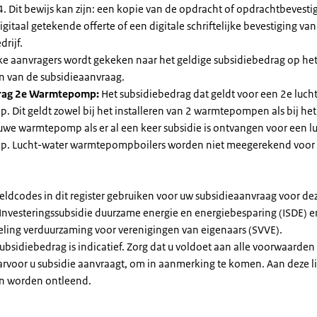
. Dit bewijs kan zijn: een kopie van de opdracht of opdrachtbevestig
gitaal getekende offerte of een digitale schriftelijke bevestiging van
drijf.
jke aanvragers wordt gekeken naar het geldige subsidiebedrag op h
n van de subsidieaanvraag.
rag 2e Warmtepomp:
Het subsidiebedrag dat geldt voor een 2e luch
Dit geldt zowel bij het installeren van 2 warmtepompen als bij het 
uwe warmtepomp als er al een keer subsidie is ontvangen voor een l
. Lucht-water warmtepompboilers worden niet meegerekend voor
eldcodes in dit register gebruiken voor uw subsidieaanvraag voor de
 Investeringssubsidie duurzame energie en energiebesparing (ISDE) e
eling verduurzaming voor verenigingen van eigenaars (SVVE).
subsidiebedrag is indicatief. Zorg dat u voldoet aan alle voorwaarden
arvoor u subsidie aanvraagt, om in aanmerking te komen. Aan deze l
n worden ontleend.