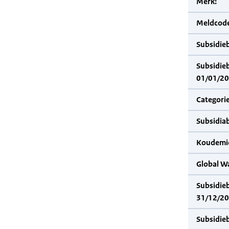
Merk:
Meldcode
Subsidie
Subsidie
01/01/20
Categorie
Subsidia
Koudemid
Global W
Subsidie
31/12/20
Subsidie