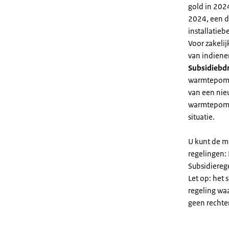
gold in 2024
2024, een di
installatiebe
Voor zakeli
van indiene
Subsidiebd
warmtepomp. 
van een nie
warmtepomp
situatie.
U kunt de m
regelingen:
Subsidiereg
Let op: het 
regeling wa
geen rechte