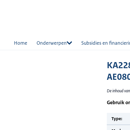
r de
tent
Home
Onderwerpen
Subsidies en financier
KA22
AE08
De inhoud van
Gebruik o
Type: