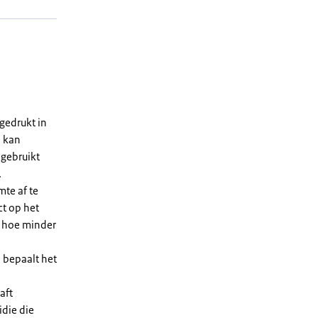
gedrukt in
n kan
 gebruikt
.
te af te
ct op het
, hoe minder
 bepaalt het
aft
die die