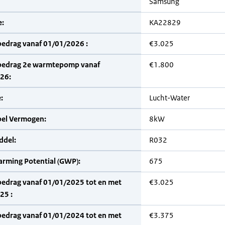
Samsung
:
KA22829
bedrag vanaf 01/01/2026 :
€3.025
bedrag 2e warmtepomp vanaf
€1.800
26:
:
Lucht-Water
bel Vermogen:
8kW
del:
R032
arming Potential (GWP):
675
bedrag vanaf 01/01/2025 tot en met
€3.025
25 :
bedrag vanaf 01/01/2024 tot en met
€3.375