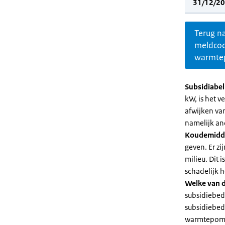
31/12/20
Terug n
meldco
warmte
Subsidiabe
kW, is het 
afwijken va
namelijk an
Koudemidd
geven. Er z
milieu. Dit
schadelijk h
Welke van d
subsidiebed
subsidiebedr
warmtepomp 