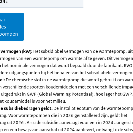
24 :
aar
des
pompen
l vermogen (kW):
Het subsidiabel vermogen van de warmtepomp, uit
vermogen van een warmtepomp om warmte af te geven. Dit vermoge
n het nominale vermogen dat wordt bepaald door de fabrikant. RVO
dere uitgangspunten bij het bepalen van het subsidiabele vermogen
el:
De chemische stof in de warmtepomp die wordt gebruikt om warm
ijn verschillende soorten koudemiddelen met een verschillende impa
 is uitgedrukt in GWP (Global Warming Potentiaal), hoe lager het GWP
et koudemiddel is voor het milieu.
e subsidiebedragen geldt:
De installatiedatum van de warmtepomp
rag. Voor warmtepompen die in 2026 geïnstalleerd zijn, geldt het
ag uit 2026 . Als u de subsidie aanvraagt voor een in 2024 aangesch
en een bewijs van aanschaf uit 2024 aanlevert, ontvangt u de subsi