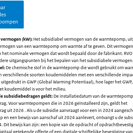
aar
des
pompen
l vermogen (kW):
Het subsidiabel vermogen van de warmtepomp, uit
vermogen van een warmtepomp om warmte af te geven. Dit vermoge
n het nominale vermogen dat wordt bepaald door de fabrikant. RVO
dere uitgangspunten bij het bepalen van het subsidiabele vermogen
el:
De chemische stof in de warmtepomp die wordt gebruikt om warm
ijn verschillende soorten koudemiddelen met een verschillende impa
 is uitgedrukt in GWP (Global Warming Potentiaal), hoe lager het GWP
et koudemiddel is voor het milieu.
e subsidiebedragen geldt:
De installatiedatum van de warmtepomp
rag. Voor warmtepompen die in 2026 geïnstalleerd zijn, geldt het
ag uit 2026 . Als u de subsidie aanvraagt voor een in 2024 aangesch
en een bewijs van aanschaf uit 2024 aanlevert, ontvangt u de subsi
. Dit bewijs kan zijn: een kopie van de opdracht of opdrachtbevestig
gitaal getekende offerte of een digitale schriftelijke bevestiging van