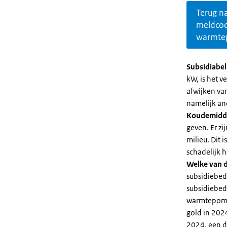
Terug n
meldco
warmte
Subsidiabe
kW, is het 
afwijken va
namelijk an
Koudemidd
geven. Er z
milieu. Dit
schadelijk h
Welke van d
subsidiebed
subsidiebedr
warmtepomp 
gold in 2024
2024, een di