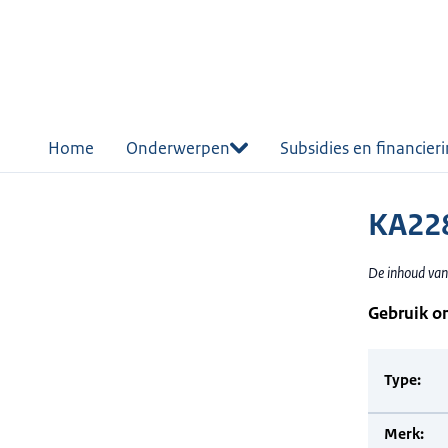
r de
tent
Home
Onderwerpen
Subsidies en financier
KA228
De inhoud van
Gebruik o
Type:
Merk: