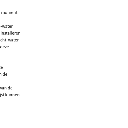
et moment
t-water
installeren
ucht-water
 deze
ze
n de
 van de
ijst kunnen