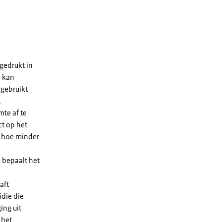
gedrukt in
n kan
 gebruikt
.
te af te
ct op het
, hoe minder
 bepaalt het
aft
die die
ing uit
 het