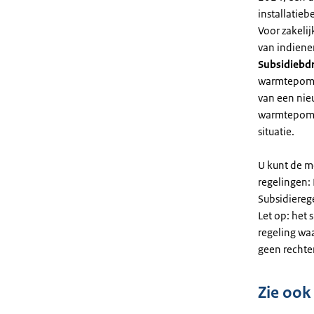
installatiebe
Voor zakeli
van indiene
Subsidiebd
warmtepomp. 
van een nie
warmtepomp
situatie.
U kunt de m
regelingen:
Subsidiereg
Let op: het 
regeling wa
geen rechte
Zie ook