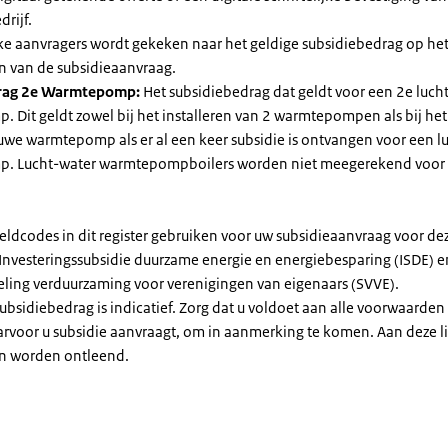
drijf.
jke aanvragers wordt gekeken naar het geldige subsidiebedrag op h
n van de subsidieaanvraag.
rag 2e Warmtepomp:
Het subsidiebedrag dat geldt voor een 2e luch
Dit geldt zowel bij het installeren van 2 warmtepompen als bij het 
uwe warmtepomp als er al een keer subsidie is ontvangen voor een l
. Lucht-water warmtepompboilers worden niet meegerekend voor
eldcodes in dit register gebruiken voor uw subsidieaanvraag voor de
 Investeringssubsidie duurzame energie en energiebesparing (ISDE) e
eling verduurzaming voor verenigingen van eigenaars (SVVE).
subsidiebedrag is indicatief. Zorg dat u voldoet aan alle voorwaarden
arvoor u subsidie aanvraagt, om in aanmerking te komen. Aan deze l
n worden ontleend.