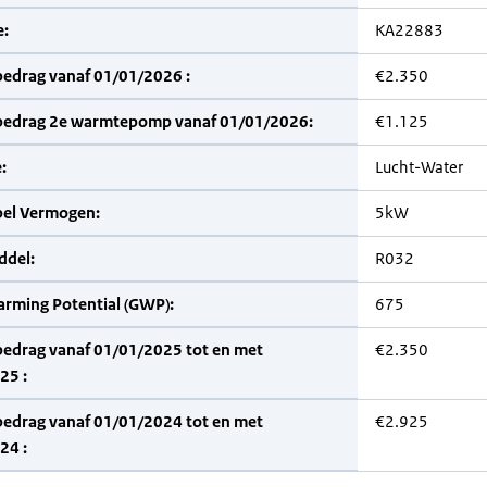
:
KA22883
bedrag vanaf 01/01/2026 :
€2.350
bedrag 2e warmtepomp vanaf 01/01/2026:
€1.125
:
Lucht-Water
bel Vermogen:
5kW
del:
R032
arming Potential (GWP):
675
bedrag vanaf 01/01/2025 tot en met
€2.350
25 :
bedrag vanaf 01/01/2024 tot en met
€2.925
24 :