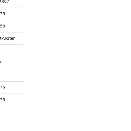
2897
575
350
t-Water
2
575
075