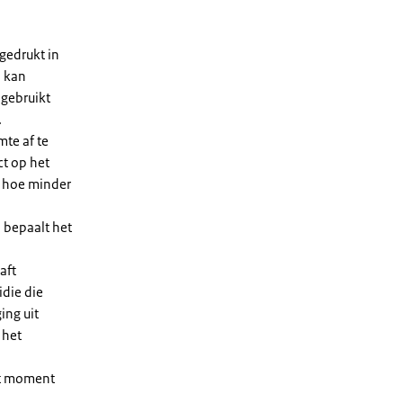
gedrukt in
n kan
 gebruikt
.
te af te
ct op het
, hoe minder
 bepaalt het
aft
die die
ing uit
 het
et moment