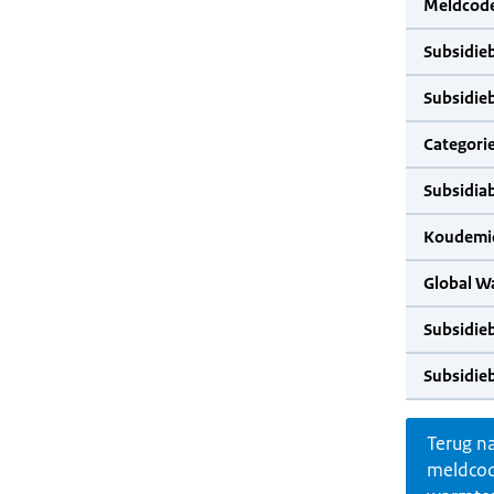
Meldcode
Subsidie
Subsidie
Categorie
Subsidia
Koudemid
Global W
Subsidie
Subsidie
Terug n
meldco