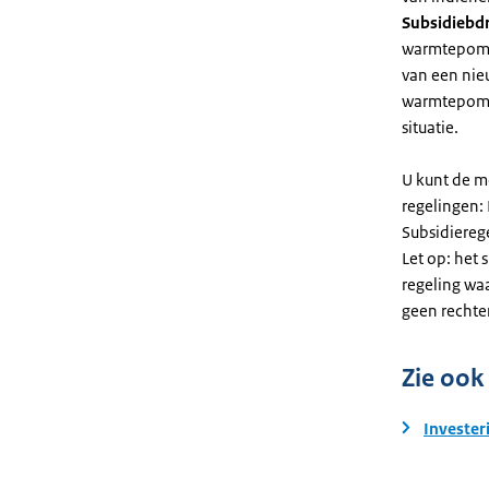
Subsidiebd
warmtepomp. 
van een nie
warmtepomp
situatie.
U kunt de m
regelingen:
Subsidiereg
Let op: het 
regeling wa
geen rechte
Zie ook
Invester