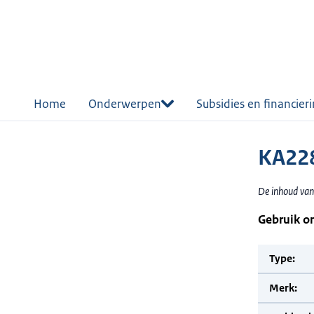
r de
tent
Home
Onderwerpen
Subsidies en financier
KA228
De inhoud van
Gebruik o
Type:
Merk: