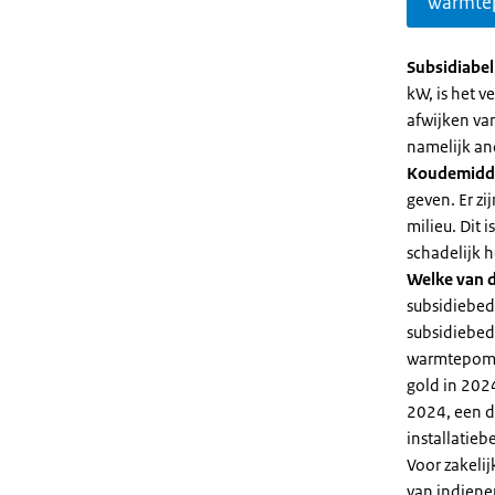
warmte
Subsidiabe
kW, is het 
afwijken va
namelijk an
Koudemidd
geven. Er z
milieu. Dit
schadelijk h
Welke van d
subsidiebed
subsidiebedr
warmtepomp 
gold in 2024
2024, een di
installatiebe
Voor zakeli
van indiene