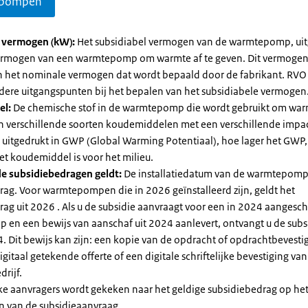
pompen
l vermogen (kW):
Het subsidiabel vermogen van de warmtepomp, uit
vermogen van een warmtepomp om warmte af te geven. Dit vermoge
n het nominale vermogen dat wordt bepaald door de fabrikant. RVO
dere uitgangspunten bij het bepalen van het subsidiabele vermogen
el:
De chemische stof in de warmtepomp die wordt gebruikt om warm
ijn verschillende soorten koudemiddelen met een verschillende impa
 is uitgedrukt in GWP (Global Warming Potentiaal), hoe lager het GWP
et koudemiddel is voor het milieu.
e subsidiebedragen geldt:
De installatiedatum van de warmtepomp
rag. Voor warmtepompen die in 2026 geïnstalleerd zijn, geldt het
ag uit 2026 . Als u de subsidie aanvraagt voor een in 2024 aangesch
en een bewijs van aanschaf uit 2024 aanlevert, ontvangt u de subsi
. Dit bewijs kan zijn: een kopie van de opdracht of opdrachtbevestig
gitaal getekende offerte of een digitale schriftelijke bevestiging van
drijf.
jke aanvragers wordt gekeken naar het geldige subsidiebedrag op h
n van de subsidieaanvraag.