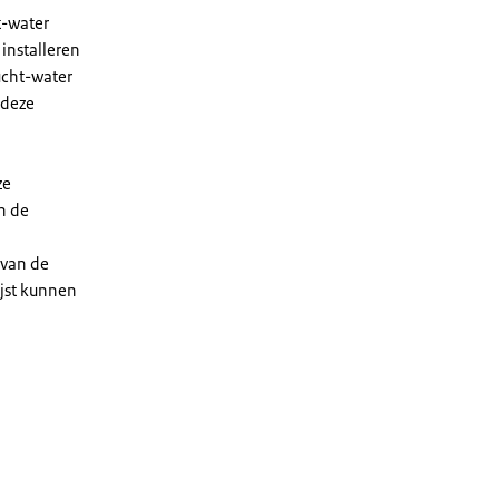
t-water
installeren
ucht-water
 deze
ze
n de
 van de
ijst kunnen