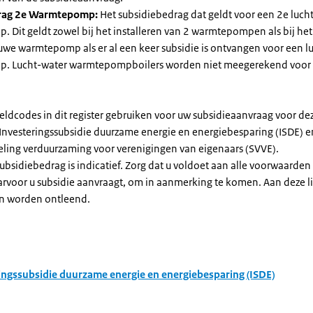
rag 2e Warmtepomp:
Het subsidiebedrag dat geldt voor een 2e luch
Dit geldt zowel bij het installeren van 2 warmtepompen als bij het 
uwe warmtepomp als er al een keer subsidie is ontvangen voor een l
. Lucht-water warmtepompboilers worden niet meegerekend voor
eldcodes in dit register gebruiken voor uw subsidieaanvraag voor de
 Investeringssubsidie duurzame energie en energiebesparing (ISDE) e
eling verduurzaming voor verenigingen van eigenaars (SVVE).
subsidiebedrag is indicatief. Zorg dat u voldoet aan alle voorwaarden
arvoor u subsidie aanvraagt, om in aanmerking te komen. Aan deze l
n worden ontleend.
ingssubsidie duurzame energie en energiebesparing (ISDE)