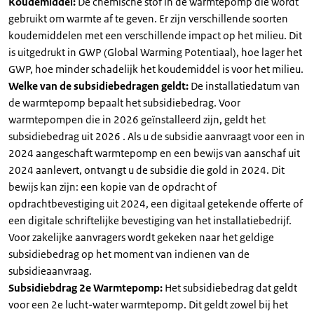
Koudemiddel:
De chemische stof in de warmtepomp die wordt
gebruikt om warmte af te geven. Er zijn verschillende soorten
koudemiddelen met een verschillende impact op het milieu. Dit
is uitgedrukt in GWP (Global Warming Potentiaal), hoe lager het
GWP, hoe minder schadelijk het koudemiddel is voor het milieu.
Welke van de subsidiebedragen geldt:
De installatiedatum van
de warmtepomp bepaalt het subsidiebedrag. Voor
warmtepompen die in 2026 geïnstalleerd zijn, geldt het
subsidiebedrag uit 2026 . Als u de subsidie aanvraagt voor een in
2024 aangeschaft warmtepomp en een bewijs van aanschaf uit
2024 aanlevert, ontvangt u de subsidie die gold in 2024. Dit
bewijs kan zijn: een kopie van de opdracht of
opdrachtbevestiging uit 2024, een digitaal getekende offerte of
een digitale schriftelijke bevestiging van het installatiebedrijf.
Voor zakelijke aanvragers wordt gekeken naar het geldige
subsidiebedrag op het moment van indienen van de
subsidieaanvraag.
Subsidiebdrag 2e Warmtepomp:
Het subsidiebedrag dat geldt
voor een 2e lucht-water warmtepomp. Dit geldt zowel bij het