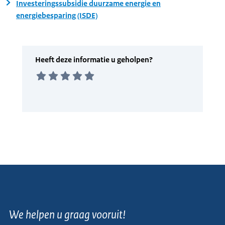
Investeringssubsidie duurzame energie en
energiebesparing (ISDE)
We helpen u graag vooruit!