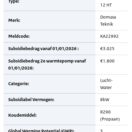
Type:
12 HT
Domusa
Merk:
Teknik
Meldcode:
KA22992
Subsidiebedrag vanaf 01/01/2026 :
€3.025
Subsidiebedrag 2e warmtepomp vanaf
€1.800
01/01/2026:
Lucht-
Categorie:
Water
Subsidiabel Vermogen:
8kW
R290
Koudemiddel:
(Propaan)
Global Warming Potential (GWP):
3