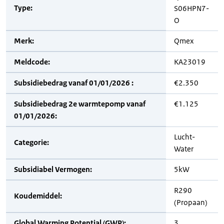
Type:
S06HPN7-
O
Merk:
Qmex
Meldcode:
KA23019
Subsidiebedrag vanaf 01/01/2026 :
€2.350
Subsidiebedrag 2e warmtepomp vanaf
€1.125
01/01/2026:
Lucht-
Categorie:
Water
Subsidiabel Vermogen:
5kW
R290
Koudemiddel:
(Propaan)
Global Warming Potential (GWP):
3