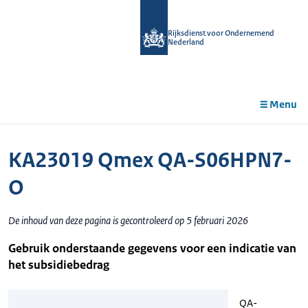
r de
tent
Rijksdienst voor Ondernemend
Nederland
Menu
KA23019 Qmex QA-S06HPN7-
O
De inhoud van deze pagina is gecontroleerd op 5 februari 2026
Gebruik onderstaande gegevens voor een indicatie van
het subsidiebedrag
QA-