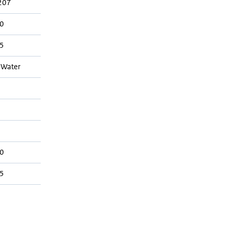
207
0
5
-Water
0
5