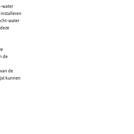
t-water
installeren
ucht-water
 deze
ze
n de
 van de
ijst kunnen