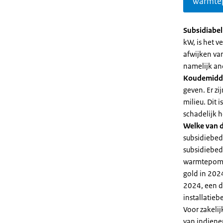
warmte
Subsidiabe
kW, is het 
afwijken va
namelijk an
Koudemidd
geven. Er z
milieu. Dit
schadelijk h
Welke van d
subsidiebed
subsidiebedr
warmtepomp 
gold in 2024
2024, een di
installatiebe
Voor zakeli
van indiene