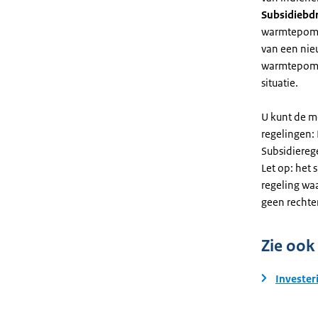
Subsidiebd
warmtepomp. 
van een nie
warmtepomp
situatie.
U kunt de m
regelingen:
Subsidiereg
Let op: het 
regeling wa
geen rechte
Zie ook
Invester