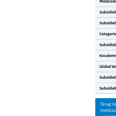
Meldcode
Subsidie
Subsidie
Categorie
Subsidia
Koudemid
Global W
Subsidie
Subsidie
Terug n
meldco