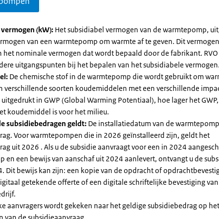
pompen
l vermogen (kW):
Het subsidiabel vermogen van de warmtepomp, uit
vermogen van een warmtepomp om warmte af te geven. Dit vermoge
n het nominale vermogen dat wordt bepaald door de fabrikant. RVO
dere uitgangspunten bij het bepalen van het subsidiabele vermogen
el:
De chemische stof in de warmtepomp die wordt gebruikt om warm
ijn verschillende soorten koudemiddelen met een verschillende impa
 is uitgedrukt in GWP (Global Warming Potentiaal), hoe lager het GWP
et koudemiddel is voor het milieu.
e subsidiebedragen geldt:
De installatiedatum van de warmtepomp
rag. Voor warmtepompen die in 2026 geïnstalleerd zijn, geldt het
ag uit 2026 . Als u de subsidie aanvraagt voor een in 2024 aangesch
en een bewijs van aanschaf uit 2024 aanlevert, ontvangt u de subsi
. Dit bewijs kan zijn: een kopie van de opdracht of opdrachtbevestig
gitaal getekende offerte of een digitale schriftelijke bevestiging van
drijf.
jke aanvragers wordt gekeken naar het geldige subsidiebedrag op h
n van de subsidieaanvraag.