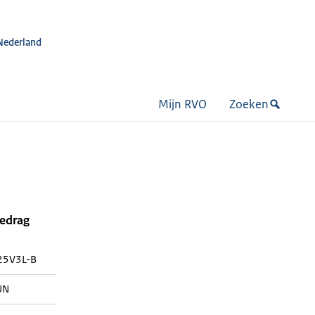
Nederland
Mijn RVO
Zoeken
bedrag
25V3L-B
UN