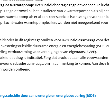
rag 2e Warmtepomp:
Het subsidiebedrag dat geldt voor een 2e luch
Dit geldt zowel bij het installeren van 2 warmtepompen als bij het 
uwe warmtepomp als er al een keer subsidie is ontvangen voor een l
. Lucht-water warmtepompboilers worden niet meegerekend voor
eldcodes in dit register gebruiken voor uw subsidieaanvraag voor de
 Investeringssubsidie duurzame energie en energiebesparing (ISDE) e
eling verduurzaming voor verenigingen van eigenaars (SVVE).
subsidiebedrag is indicatief. Zorg dat u voldoet aan alle voorwaarden
arvoor u subsidie aanvraagt, om in aanmerking te komen. Aan deze l
n worden ontleend.
ingssubsidie duurzame energie en energiebesparing (ISDE)