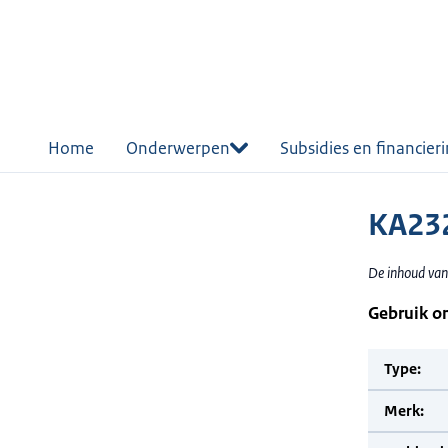
r de
tent
Home
Onderwerpen
Subsidies en financier
KA23
De inhoud van
Gebruik o
Type:
Merk: