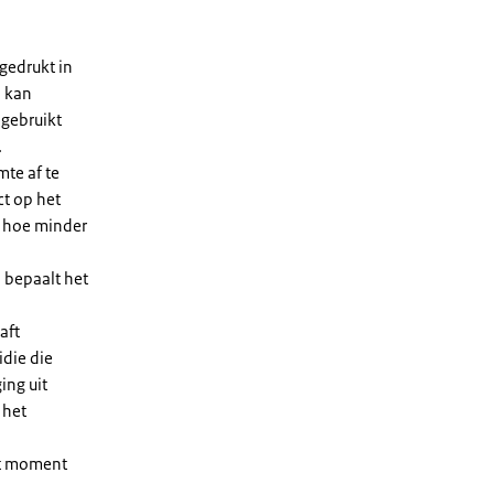
gedrukt in
n kan
 gebruikt
.
te af te
ct op het
, hoe minder
 bepaalt het
aft
die die
ing uit
 het
et moment