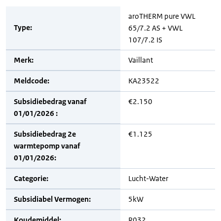
aroTHERM pure VWL
Type:
65/7.2 AS + VWL
107/7.2 IS
Merk:
Vaillant
Meldcode:
KA23522
Subsidiebedrag vanaf
€2.150
01/01/2026 :
Subsidiebedrag 2e
€1.125
warmtepomp vanaf
01/01/2026:
Categorie:
Lucht-Water
Subsidiabel Vermogen:
5kW
Koudemiddel:
R032