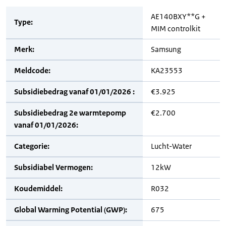
AE140BXY**G +
Type:
MIM controlkit
Merk:
Samsung
Meldcode:
KA23553
Subsidiebedrag vanaf 01/01/2026 :
€3.925
Subsidiebedrag 2e warmtepomp
€2.700
vanaf 01/01/2026:
Categorie:
Lucht-Water
Subsidiabel Vermogen:
12kW
Koudemiddel:
R032
Global Warming Potential (GWP):
675