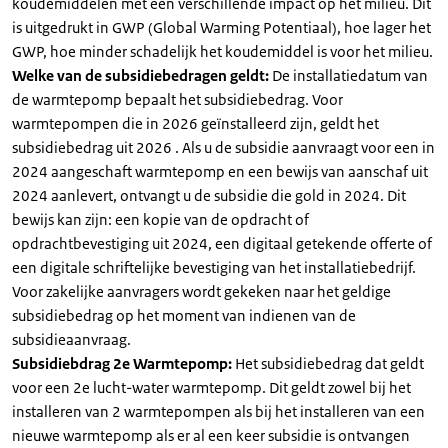
koudemiddelen met een verschillende impact op het milieu. Dit
is uitgedrukt in GWP (Global Warming Potentiaal), hoe lager het
GWP, hoe minder schadelijk het koudemiddel is voor het milieu.
Welke van de subsidiebedragen geldt:
De installatiedatum van
de warmtepomp bepaalt het subsidiebedrag. Voor
warmtepompen die in 2026 geïnstalleerd zijn, geldt het
subsidiebedrag uit 2026 . Als u de subsidie aanvraagt voor een in
2024 aangeschaft warmtepomp en een bewijs van aanschaf uit
2024 aanlevert, ontvangt u de subsidie die gold in 2024. Dit
bewijs kan zijn: een kopie van de opdracht of
opdrachtbevestiging uit 2024, een digitaal getekende offerte of
een digitale schriftelijke bevestiging van het installatiebedrijf.
Voor zakelijke aanvragers wordt gekeken naar het geldige
subsidiebedrag op het moment van indienen van de
subsidieaanvraag.
Subsidiebdrag 2e Warmtepomp:
Het subsidiebedrag dat geldt
voor een 2e lucht-water warmtepomp. Dit geldt zowel bij het
installeren van 2 warmtepompen als bij het installeren van een
nieuwe warmtepomp als er al een keer subsidie is ontvangen