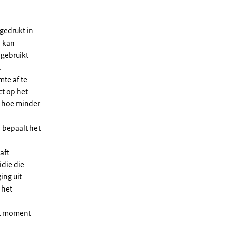
gedrukt in
n kan
 gebruikt
.
te af te
ct op het
, hoe minder
 bepaalt het
aft
die die
ing uit
 het
et moment