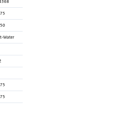
4368
575
350
t-Water
2
575
075