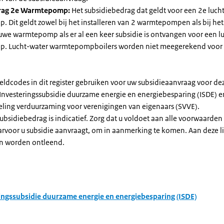
rag 2e Warmtepomp:
Het subsidiebedrag dat geldt voor een 2e luch
Dit geldt zowel bij het installeren van 2 warmtepompen als bij het 
uwe warmtepomp als er al een keer subsidie is ontvangen voor een l
. Lucht-water warmtepompboilers worden niet meegerekend voor
eldcodes in dit register gebruiken voor uw subsidieaanvraag voor de
 Investeringssubsidie duurzame energie en energiebesparing (ISDE) e
eling verduurzaming voor verenigingen van eigenaars (SVVE).
subsidiebedrag is indicatief. Zorg dat u voldoet aan alle voorwaarden
arvoor u subsidie aanvraagt, om in aanmerking te komen. Aan deze l
n worden ontleend.
ingssubsidie duurzame energie en energiebesparing (ISDE)