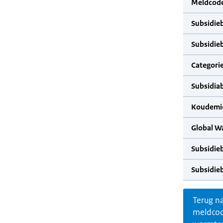
Meldcode
Subsidie
Subsidie
Categorie
Subsidia
Koudemid
Global W
Subsidie
Subsidie
Terug n
meldco