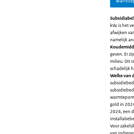
warmte
Subsidiabe
kW, is het 
afwijken va
namelijk an
Koudemidd
geven. Er z
milieu. Dit
schadelijk h
Welke van d
subsidiebed
subsidiebedr
warmtepomp 
gold in 2024
2024, een di
installatiebe
Voor zakeli
van indiene