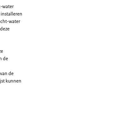
t-water
installeren
ucht-water
 deze
ze
n de
 van de
ijst kunnen