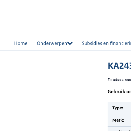
r de
tent
Home
Onderwerpen
Subsidies en financier
KA243
De inhoud van
Gebruik o
Type:
Merk: