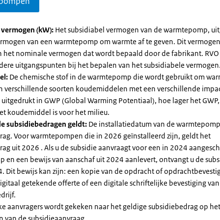
pompen
l vermogen (kW):
Het subsidiabel vermogen van de warmtepomp, uit
vermogen van een warmtepomp om warmte af te geven. Dit vermoge
n het nominale vermogen dat wordt bepaald door de fabrikant. RVO
dere uitgangspunten bij het bepalen van het subsidiabele vermogen
el:
De chemische stof in de warmtepomp die wordt gebruikt om warm
ijn verschillende soorten koudemiddelen met een verschillende impa
 is uitgedrukt in GWP (Global Warming Potentiaal), hoe lager het GWP
et koudemiddel is voor het milieu.
e subsidiebedragen geldt:
De installatiedatum van de warmtepomp
rag. Voor warmtepompen die in 2026 geïnstalleerd zijn, geldt het
ag uit 2026 . Als u de subsidie aanvraagt voor een in 2024 aangesch
en een bewijs van aanschaf uit 2024 aanlevert, ontvangt u de subsi
. Dit bewijs kan zijn: een kopie van de opdracht of opdrachtbevestig
gitaal getekende offerte of een digitale schriftelijke bevestiging van
drijf.
jke aanvragers wordt gekeken naar het geldige subsidiebedrag op h
n van de subsidieaanvraag.