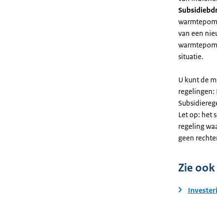
Subsidiebd
warmtepomp. 
van een nie
warmtepomp
situatie.
U kunt de m
regelingen:
Subsidiereg
Let op: het 
regeling wa
geen rechte
Zie ook
Invester