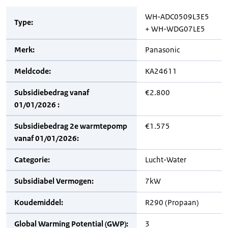
WH-ADC0509L3E5
Type:
+ WH-WDG07LE5
Merk:
Panasonic
Meldcode:
KA24611
Subsidiebedrag vanaf
€2.800
01/01/2026 :
Subsidiebedrag 2e warmtepomp
€1.575
vanaf 01/01/2026:
Categorie:
Lucht-Water
Subsidiabel Vermogen:
7kW
Koudemiddel:
R290 (Propaan)
Global Warming Potential (GWP):
3