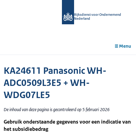
r de
tent
Rijksdienst voor Ondernemend
Nederland
Menu
KA24611 Panasonic WH-
ADC0509L3E5 + WH-
WDG07LE5
De inhoud van deze pagina is gecontroleerd op 5 februari 2026
Gebruik onderstaande gegevens voor een indicatie van
het subsidiebedrag