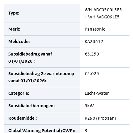
WH-ADC0509L3E5
Type:
+ WH-WDG09LE5
Merk:
Panasonic
Meldcode:
KA24612
Subsidiebedrag vanaf
€3.250
01/01/2026 :
Subsidiebedrag 2e warmtepomp
€2.025
vanaf 01/01/2026:
Categorie:
Lucht-Water
Subsidiabel Vermogen:
9kW
Koudemiddel:
R290 (Propaan)
Global Warming Potential (GWP):
3