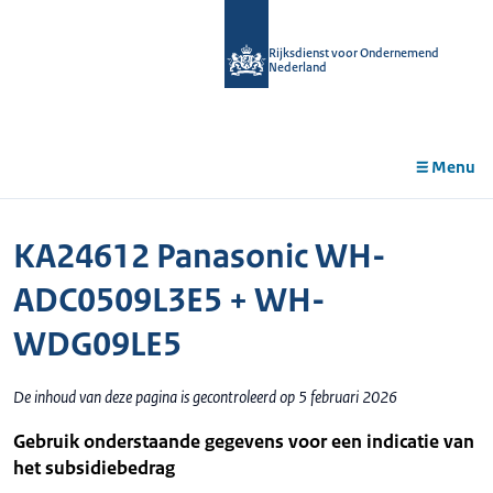
r de
tent
Rijksdienst voor Ondernemend
Nederland
Menu
KA24612 Panasonic WH-
ADC0509L3E5 + WH-
WDG09LE5
De inhoud van deze pagina is gecontroleerd op 5 februari 2026
Gebruik onderstaande gegevens voor een indicatie van
het subsidiebedrag