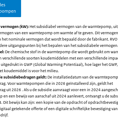
des
pompen
l vermogen (kW):
Het subsidiabel vermogen van de warmtepomp, uit
vermogen van een warmtepomp om warmte af te geven. Dit vermoge
n het nominale vermogen dat wordt bepaald door de fabrikant. RVO
dere uitgangspunten bij het bepalen van het subsidiabele vermogen
el:
De chemische stof in de warmtepomp die wordt gebruikt om warm
ijn verschillende soorten koudemiddelen met een verschillende impa
 is uitgedrukt in GWP (Global Warming Potentiaal), hoe lager het GWP
et koudemiddel is voor het milieu.
e subsidiebedragen geldt:
De installatiedatum van de warmtepomp
rag. Voor warmtepompen die in 2026 geïnstalleerd zijn, geldt het
ag uit 2026 . Als u de subsidie aanvraagt voor een in 2024 aangesch
en een bewijs van aanschaf uit 2024 aanlevert, ontvangt u de subsi
. Dit bewijs kan zijn: een kopie van de opdracht of opdrachtbevestig
gitaal getekende offerte of een digitale schriftelijke bevestiging van
drijf.