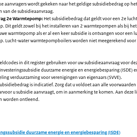
jke aanvragers wordt gekeken naar het geldige subsidiebedrag op h
n van de subsidieaanvraag.
rag 2e Warmtepomp:
Het subsidiebedrag dat geldt voor een 2e luch
Dit geldt zowel bij het installeren van 2 warmtepompen als bij het 
uwe warmtepomp als er al een keer subsidie is ontvangen voor een l
. Lucht-water warmtepompboilers worden niet meegerekend voor
eldcodes in dit register gebruiken voor uw subsidieaanvraag voor de
 Investeringssubsidie duurzame energie en energiebesparing (ISDE) e
eling verduurzaming voor verenigingen van eigenaars (SVVE).
subsidiebedrag is indicatief. Zorg dat u voldoet aan alle voorwaarden
arvoor u subsidie aanvraagt, om in aanmerking te komen. Aan deze l
n worden ontleend.
ingssubsidie duurzame energie en energiebesparing (ISDE)