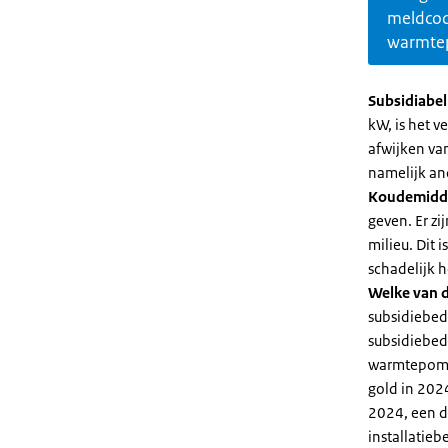
meldco
warmte
Subsidiabe
kW, is het 
afwijken va
namelijk an
Koudemidd
geven. Er z
milieu. Dit
schadelijk h
Welke van d
subsidiebed
subsidiebedr
warmtepomp 
gold in 2024
2024, een di
installatiebe