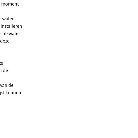
et moment
t-water
installeren
ucht-water
 deze
ze
n de
 van de
ijst kunnen