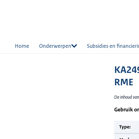
r de
tent
Home
Onderwerpen
Subsidies en financier
KA24
RME
De inhoud van
Gebruik o
Type: