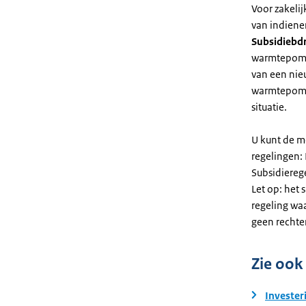
Voor zakeli
van indiene
Subsidiebd
warmtepomp. 
van een nie
warmtepomp
situatie.
U kunt de m
regelingen:
Subsidiereg
Let op: het 
regeling wa
geen rechte
Zie ook
Invester