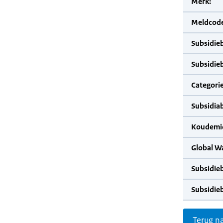
Merk:
Meldcode
Subsidie
Subsidie
Categorie
Subsidia
Koudemid
Global W
Subsidie
Subsidie
Terug n