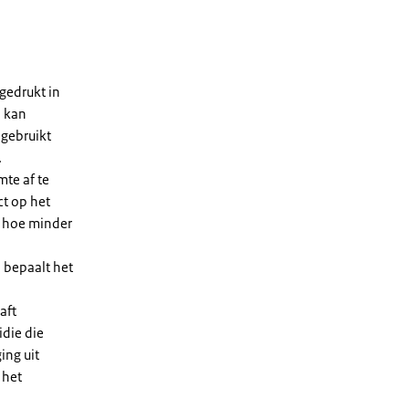
gedrukt in
n kan
 gebruikt
.
te af te
ct op het
, hoe minder
 bepaalt het
aft
die die
ing uit
 het