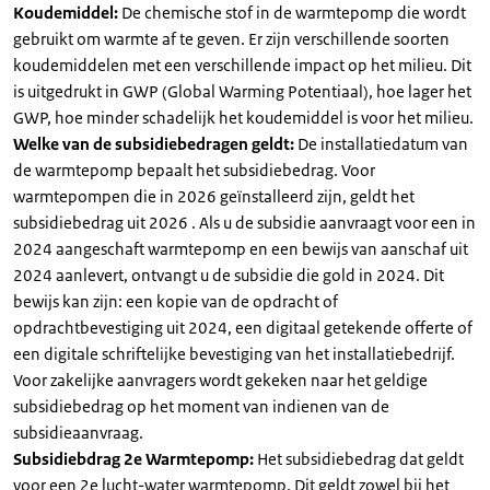
Koudemiddel:
De chemische stof in de warmtepomp die wordt
gebruikt om warmte af te geven. Er zijn verschillende soorten
koudemiddelen met een verschillende impact op het milieu. Dit
is uitgedrukt in GWP (Global Warming Potentiaal), hoe lager het
GWP, hoe minder schadelijk het koudemiddel is voor het milieu.
Welke van de subsidiebedragen geldt:
De installatiedatum van
de warmtepomp bepaalt het subsidiebedrag. Voor
warmtepompen die in 2026 geïnstalleerd zijn, geldt het
subsidiebedrag uit 2026 . Als u de subsidie aanvraagt voor een in
2024 aangeschaft warmtepomp en een bewijs van aanschaf uit
2024 aanlevert, ontvangt u de subsidie die gold in 2024. Dit
bewijs kan zijn: een kopie van de opdracht of
opdrachtbevestiging uit 2024, een digitaal getekende offerte of
een digitale schriftelijke bevestiging van het installatiebedrijf.
Voor zakelijke aanvragers wordt gekeken naar het geldige
subsidiebedrag op het moment van indienen van de
subsidieaanvraag.
Subsidiebdrag 2e Warmtepomp:
Het subsidiebedrag dat geldt
voor een 2e lucht-water warmtepomp. Dit geldt zowel bij het