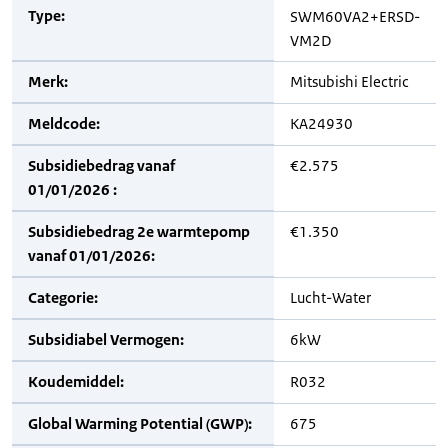
Type:
SWM60VA2+ERSD-
VM2D
Merk:
Mitsubishi Electric
Meldcode:
KA24930
Subsidiebedrag vanaf
€2.575
01/01/2026 :
Subsidiebedrag 2e warmtepomp
€1.350
vanaf 01/01/2026:
Categorie:
Lucht-Water
Subsidiabel Vermogen:
6kW
Koudemiddel:
R032
Global Warming Potential (GWP):
675