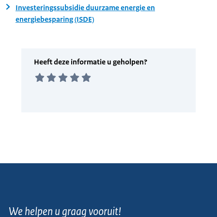
Investeringssubsidie duurzame energie en
energiebesparing (ISDE)
We helpen u graag vooruit!