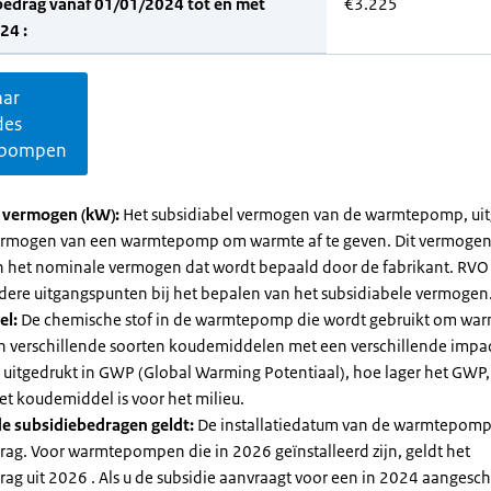
bedrag vanaf 01/01/2024 tot en met
€3.225
24 :
aar
des
pompen
l vermogen (kW):
Het subsidiabel vermogen van de warmtepomp, uit
vermogen van een warmtepomp om warmte af te geven. Dit vermoge
n het nominale vermogen dat wordt bepaald door de fabrikant. RVO
dere uitgangspunten bij het bepalen van het subsidiabele vermogen
el:
De chemische stof in de warmtepomp die wordt gebruikt om warm
ijn verschillende soorten koudemiddelen met een verschillende impa
 is uitgedrukt in GWP (Global Warming Potentiaal), hoe lager het GWP
et koudemiddel is voor het milieu.
e subsidiebedragen geldt:
De installatiedatum van de warmtepomp
rag. Voor warmtepompen die in 2026 geïnstalleerd zijn, geldt het
ag uit 2026 . Als u de subsidie aanvraagt voor een in 2024 aangesch