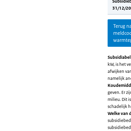
Subsidie
31/12/20
Terug n
meldco
warmte
Subsidiabe
kW, is het 
afwijken va
namelijk an
Koudemidd
geven. Er z
milieu. Dit
schadelijk h
Welke van d
subsidiebed
subsidiebedr