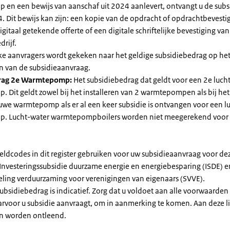
en een bewijs van aanschaf uit 2024 aanlevert, ontvangt u de subsi
. Dit bewijs kan zijn: een kopie van de opdracht of opdrachtbevestig
gitaal getekende offerte of een digitale schriftelijke bevestiging van
drijf.
jke aanvragers wordt gekeken naar het geldige subsidiebedrag op h
n van de subsidieaanvraag.
rag 2e Warmtepomp:
Het subsidiebedrag dat geldt voor een 2e luch
Dit geldt zowel bij het installeren van 2 warmtepompen als bij het 
uwe warmtepomp als er al een keer subsidie is ontvangen voor een l
. Lucht-water warmtepompboilers worden niet meegerekend voor
eldcodes in dit register gebruiken voor uw subsidieaanvraag voor de
 Investeringssubsidie duurzame energie en energiebesparing (ISDE) e
eling verduurzaming voor verenigingen van eigenaars (SVVE).
subsidiebedrag is indicatief. Zorg dat u voldoet aan alle voorwaarden
arvoor u subsidie aanvraagt, om in aanmerking te komen. Aan deze l
n worden ontleend.