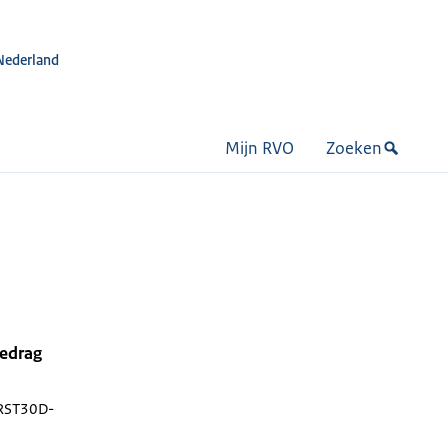
Nederland
Mijn RVO
Zoeken
bedrag
RST30D-