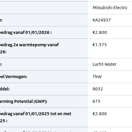
Mitsubishi Electric
:
KA24937
bedrag vanaf 01/01/2026 :
€2.800
bedrag 2e warmtepomp vanaf
€1.575
26:
:
Lucht-Water
bel Vermogen:
7kW
del:
R032
arming Potential (GWP):
675
bedrag vanaf 01/01/2025 tot en met
€2.800
25 :