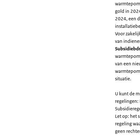
warmtepomp 
gold in 2024
2024, een di
installatiebe
Voor zakeli
van indiene
Subsidiebd
warmtepomp. 
van een nie
warmtepomp
situatie.
U kunt de m
regelingen:
Subsidiereg
Let op: het 
regeling wa
geen rechte