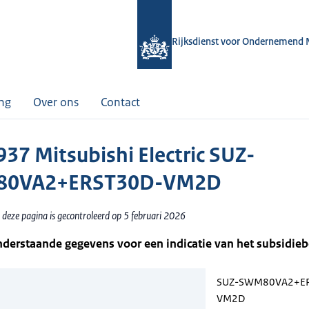
Rijksdienst voor Ondernemend 
ing
Over ons
Contact
37 Mitsubishi Electric SUZ-
0VA2+ERST30D-VM2D
 deze pagina is gecontroleerd op 5 februari 2026
nderstaande gegevens voor een indicatie van het subsidie
SUZ-SWM80VA2+E
VM2D