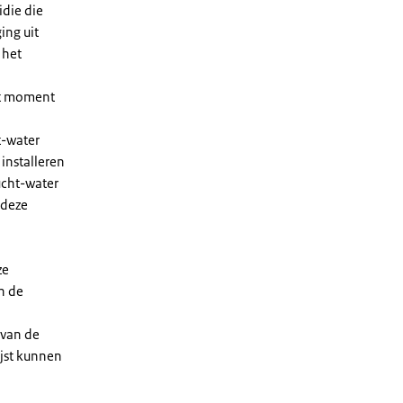
die die
ing uit
 het
et moment
t-water
installeren
ucht-water
 deze
ze
n de
 van de
ijst kunnen