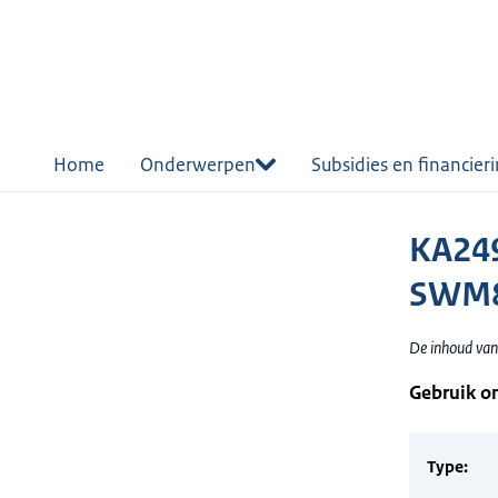
r de
tent
Home
Onderwerpen
Subsidies en financier
KA249
SWM8
De inhoud van
Gebruik o
Type: