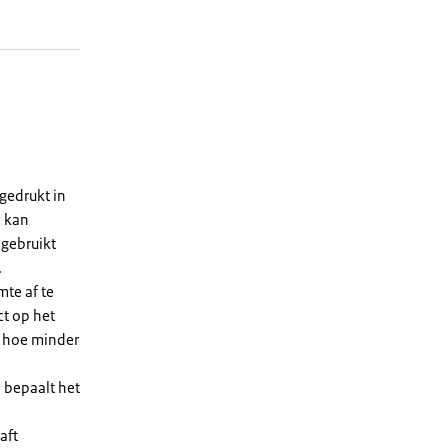
gedrukt in
n kan
 gebruikt
.
te af te
ct op het
, hoe minder
 bepaalt het
aft