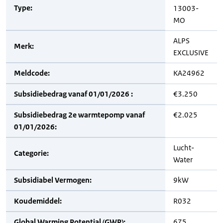
Type:
13003-
MO
ALPS
Merk:
EXCLUSIVE
Meldcode:
KA24962
Subsidiebedrag vanaf 01/01/2026 :
€3.250
Subsidiebedrag 2e warmtepomp vanaf
€2.025
01/01/2026:
Lucht-
Categorie:
Water
Subsidiabel Vermogen:
9kW
Koudemiddel:
R032
Global Warming Potential (GWP):
675