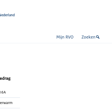
Nederland
Mijn RVO
Zoeken
bedrag
16A
terwarm