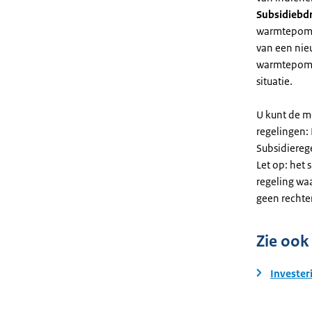
Subsidiebd
warmtepomp. 
van een nie
warmtepomp
situatie.
U kunt de m
regelingen:
Subsidiereg
Let op: het 
regeling wa
geen rechte
Zie ook
Invester