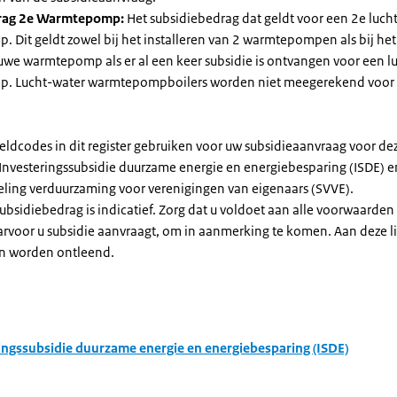
rag 2e Warmtepomp:
Het subsidiebedrag dat geldt voor een 2e luch
Dit geldt zowel bij het installeren van 2 warmtepompen als bij het 
uwe warmtepomp als er al een keer subsidie is ontvangen voor een l
. Lucht-water warmtepompboilers worden niet meegerekend voor
eldcodes in dit register gebruiken voor uw subsidieaanvraag voor de
 Investeringssubsidie duurzame energie en energiebesparing (ISDE) e
eling verduurzaming voor verenigingen van eigenaars (SVVE).
subsidiebedrag is indicatief. Zorg dat u voldoet aan alle voorwaarden
arvoor u subsidie aanvraagt, om in aanmerking te komen. Aan deze l
n worden ontleend.
ingssubsidie duurzame energie en energiebesparing (ISDE)