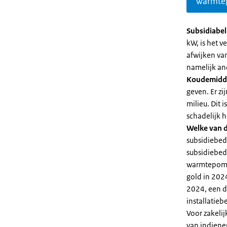
warmte
Subsidiabe
kW, is het 
afwijken va
namelijk an
Koudemidd
geven. Er z
milieu. Dit
schadelijk h
Welke van d
subsidiebed
subsidiebedr
warmtepomp 
gold in 2024
2024, een di
installatiebe
Voor zakeli
van indiene