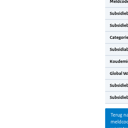
Meldcode
Subsidie
Subsidie
Categorie
Subsidia
Koudemid
Global W
Subsidie
Subsidie
Terug n
meldco