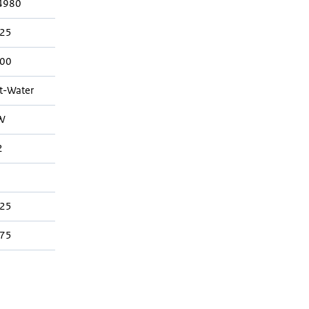
4980
925
700
t-Water
W
2
925
975