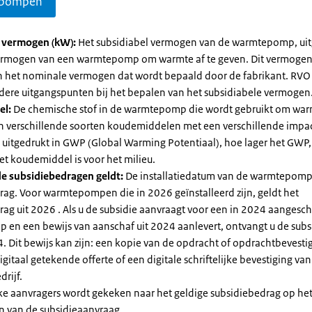
pompen
l vermogen (kW):
Het subsidiabel vermogen van de warmtepomp, uit
vermogen van een warmtepomp om warmte af te geven. Dit vermoge
n het nominale vermogen dat wordt bepaald door de fabrikant. RVO
dere uitgangspunten bij het bepalen van het subsidiabele vermogen
el:
De chemische stof in de warmtepomp die wordt gebruikt om warm
ijn verschillende soorten koudemiddelen met een verschillende impa
 is uitgedrukt in GWP (Global Warming Potentiaal), hoe lager het GWP
et koudemiddel is voor het milieu.
e subsidiebedragen geldt:
De installatiedatum van de warmtepomp
rag. Voor warmtepompen die in 2026 geïnstalleerd zijn, geldt het
ag uit 2026 . Als u de subsidie aanvraagt voor een in 2024 aangesch
en een bewijs van aanschaf uit 2024 aanlevert, ontvangt u de subsi
. Dit bewijs kan zijn: een kopie van de opdracht of opdrachtbevestig
gitaal getekende offerte of een digitale schriftelijke bevestiging van
drijf.
jke aanvragers wordt gekeken naar het geldige subsidiebedrag op h
n van de subsidieaanvraag.