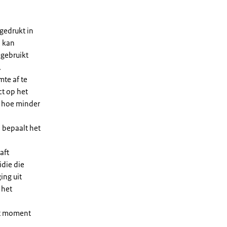
gedrukt in
n kan
 gebruikt
.
te af te
ct op het
, hoe minder
 bepaalt het
aft
die die
ing uit
 het
et moment