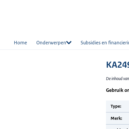
r de
tent
Home
Onderwerpen
Subsidies en financier
KA24
De inhoud van
Gebruik o
Type:
Merk: