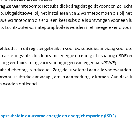
rag 2e Warmtepomp:
Het subsidiebedrag dat geldt voor een 2e luch
Dit geldt zowel bij het installeren van 2 warmtepompen als bij het 
uwe warmtepomp als er al een keer subsidie is ontvangen voor een l
. Lucht-water warmtepompboilers worden niet meegerekend voor
eldcodes in dit register gebruiken voor uw subsidieaanvraag voor de
 Investeringssubsidie duurzame energie en energiebesparing (ISDE) e
eling verduurzaming voor verenigingen van eigenaars (SVVE).
subsidiebedrag is indicatief. Zorg dat u voldoet aan alle voorwaarden
arvoor u subsidie aanvraagt, om in aanmerking te komen. Aan deze l
n worden ontleend.
ingssubsidie duurzame energie en energiebesparing (ISDE)