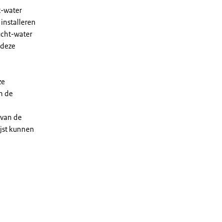
t-water
installeren
ucht-water
 deze
ze
n de
 van de
ijst kunnen