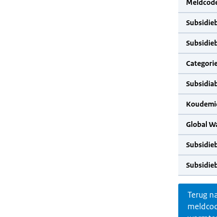
Meldcode
Subsidie
Subsidie
Categorie
Subsidia
Koudemid
Global W
Subsidie
Subsidie
Terug n
meldco