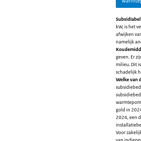
warmte
Subsidiabe
kW, is het 
afwijken va
namelijk an
Koudemidd
geven. Er z
milieu. Dit
schadelijk h
Welke van d
subsidiebed
subsidiebedr
warmtepomp 
gold in 2024
2024, een di
installatiebe
Voor zakeli
van indiene