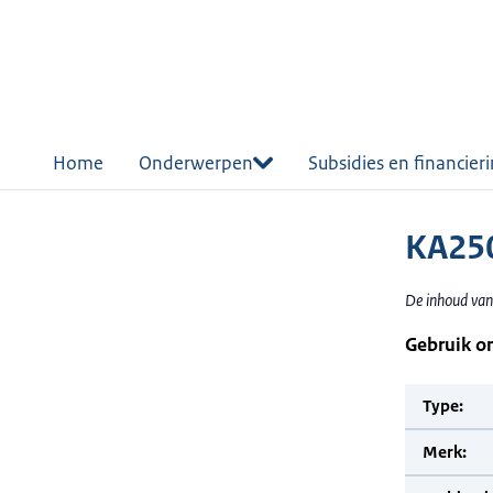
r de
tent
Home
Onderwerpen
Subsidies en financier
KA250
De inhoud van
Gebruik o
Type:
Merk: