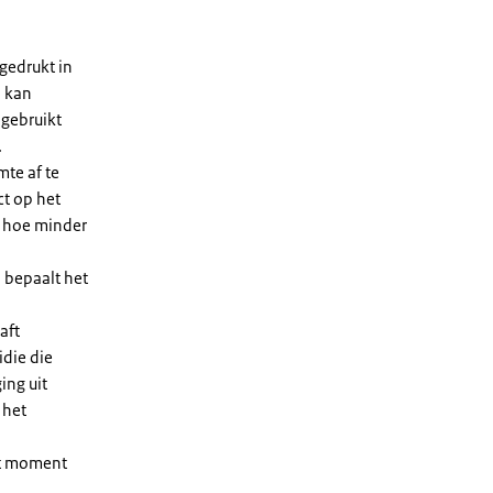
gedrukt in
n kan
 gebruikt
.
te af te
ct op het
, hoe minder
 bepaalt het
aft
die die
ing uit
 het
et moment