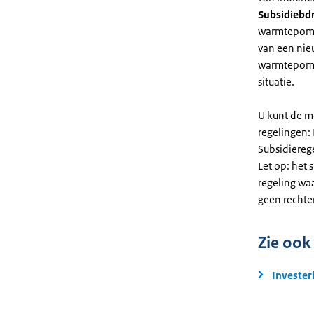
Subsidiebd
warmtepomp. 
van een nie
warmtepomp
situatie.
U kunt de m
regelingen:
Subsidiereg
Let op: het 
regeling wa
geen rechte
Zie ook
Invester