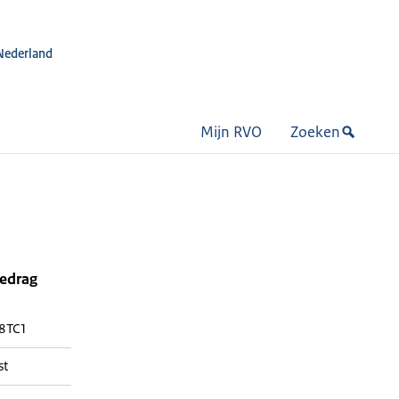
Nederland
Mijn RVO
Zoeken
bedrag
8TC1
st