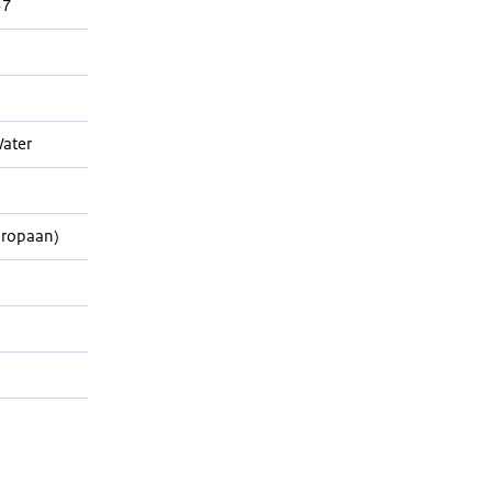
37
ater
Propaan)