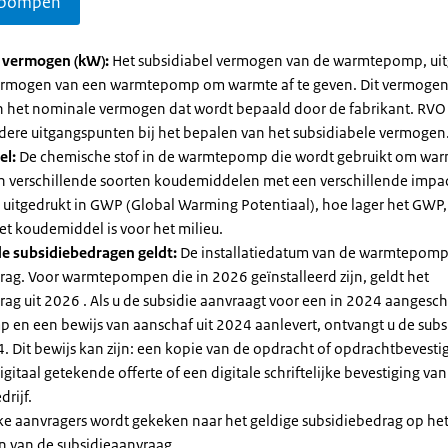
pompen
l vermogen (kW):
Het subsidiabel vermogen van de warmtepomp, uit
vermogen van een warmtepomp om warmte af te geven. Dit vermoge
n het nominale vermogen dat wordt bepaald door de fabrikant. RVO
dere uitgangspunten bij het bepalen van het subsidiabele vermogen
el:
De chemische stof in de warmtepomp die wordt gebruikt om warm
ijn verschillende soorten koudemiddelen met een verschillende impa
 is uitgedrukt in GWP (Global Warming Potentiaal), hoe lager het GWP
et koudemiddel is voor het milieu.
e subsidiebedragen geldt:
De installatiedatum van de warmtepomp
rag. Voor warmtepompen die in 2026 geïnstalleerd zijn, geldt het
ag uit 2026 . Als u de subsidie aanvraagt voor een in 2024 aangesch
en een bewijs van aanschaf uit 2024 aanlevert, ontvangt u de subsi
. Dit bewijs kan zijn: een kopie van de opdracht of opdrachtbevestig
gitaal getekende offerte of een digitale schriftelijke bevestiging van
drijf.
jke aanvragers wordt gekeken naar het geldige subsidiebedrag op h
n van de subsidieaanvraag.