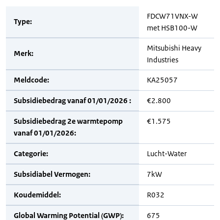
FDCW71VNX-W
Type:
met HSB100-W
Mitsubishi Heavy
Merk:
Industries
Meldcode:
KA25057
Subsidiebedrag vanaf 01/01/2026 :
€2.800
Subsidiebedrag 2e warmtepomp
€1.575
vanaf 01/01/2026:
Categorie:
Lucht-Water
Subsidiabel Vermogen:
7kW
Koudemiddel:
R032
Global Warming Potential (GWP):
675