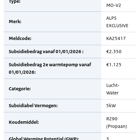
Type:
MO-V2
ALPS
Merk:
EXCLUSIVE
Meldcode:
KA25417
Subsidiebedrag vanaf 01/01/2026 :
€2.350
Subsidiebedrag 2e warmtepomp vanaf
€1.125
01/01/2026:
Lucht-
Categorie:
Water
Subsidiabel Vermogen:
5kW
R290
Koudemiddel:
(Propaan)
Global Warming Potential (GWP):
3