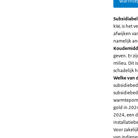
warmte
Subsidiabe
kW, is het 
afwijken va
namelijk an
Koudemidd
geven. Er z
milieu. Dit
schadelijk h
Welke van d
subsidiebed
subsidiebedr
warmtepomp 
gold in 2024
2024, een di
installatiebe
Voor zakeli
van indiene