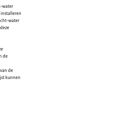
t-water
installeren
ucht-water
 deze
ze
n de
 van de
ijst kunnen