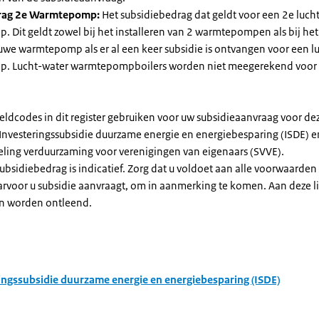
rag 2e Warmtepomp:
Het subsidiebedrag dat geldt voor een 2e luch
Dit geldt zowel bij het installeren van 2 warmtepompen als bij het 
uwe warmtepomp als er al een keer subsidie is ontvangen voor een l
. Lucht-water warmtepompboilers worden niet meegerekend voor
eldcodes in dit register gebruiken voor uw subsidieaanvraag voor de
 Investeringssubsidie duurzame energie en energiebesparing (ISDE) e
eling verduurzaming voor verenigingen van eigenaars (SVVE).
subsidiebedrag is indicatief. Zorg dat u voldoet aan alle voorwaarden
arvoor u subsidie aanvraagt, om in aanmerking te komen. Aan deze l
n worden ontleend.
ingssubsidie duurzame energie en energiebesparing (ISDE)