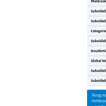
Meldcode
Subsidie
Subsidie
Categorie
Subsidia
Koudemid
Global W
Subsidie
Subsidie
Terug n
meldco