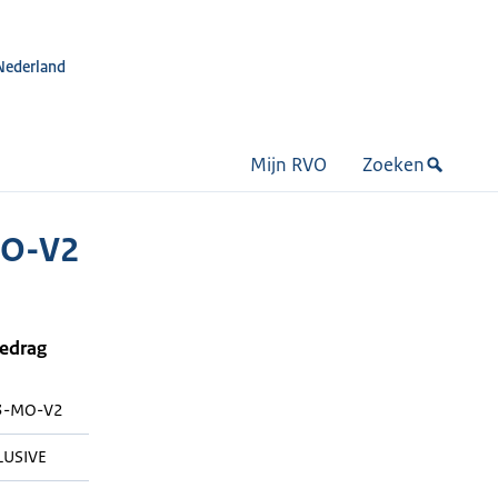
Nederland
Mijn RVO
Zoeken
MO-V2
bedrag
3-MO-V2
LUSIVE