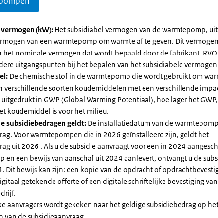
pompen
l vermogen (kW):
Het subsidiabel vermogen van de warmtepomp, uit
vermogen van een warmtepomp om warmte af te geven. Dit vermoge
n het nominale vermogen dat wordt bepaald door de fabrikant. RVO
dere uitgangspunten bij het bepalen van het subsidiabele vermogen
el:
De chemische stof in de warmtepomp die wordt gebruikt om warm
ijn verschillende soorten koudemiddelen met een verschillende impa
 is uitgedrukt in GWP (Global Warming Potentiaal), hoe lager het GWP
et koudemiddel is voor het milieu.
e subsidiebedragen geldt:
De installatiedatum van de warmtepomp
rag. Voor warmtepompen die in 2026 geïnstalleerd zijn, geldt het
ag uit 2026 . Als u de subsidie aanvraagt voor een in 2024 aangesch
en een bewijs van aanschaf uit 2024 aanlevert, ontvangt u de subsi
. Dit bewijs kan zijn: een kopie van de opdracht of opdrachtbevestig
gitaal getekende offerte of een digitale schriftelijke bevestiging van
drijf.
jke aanvragers wordt gekeken naar het geldige subsidiebedrag op h
n van de subsidieaanvraag.