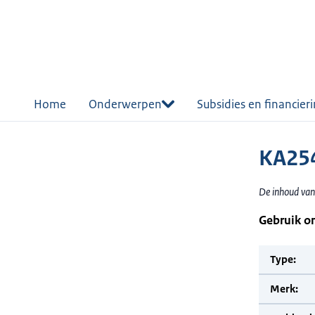
r de
tent
Home
Onderwerpen
Subsidies en financier
KA25
De inhoud van
Gebruik o
Type:
Merk: