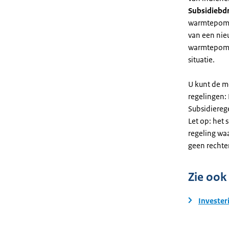
Subsidiebd
warmtepomp. 
van een nie
warmtepomp
situatie.
U kunt de m
regelingen:
Subsidiereg
Let op: het 
regeling wa
geen rechte
Zie ook
Invester