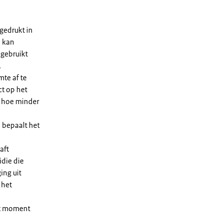
gedrukt in
n kan
 gebruikt
.
te af te
ct op het
, hoe minder
 bepaalt het
aft
die die
ing uit
 het
et moment