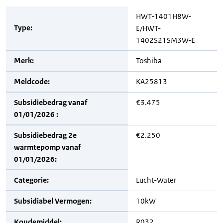
HWT-1401H8W-
Type:
E/HWT-
1402S21SM3W-E
Merk:
Toshiba
Meldcode:
KA25813
Subsidiebedrag vanaf
€3.475
01/01/2026 :
Subsidiebedrag 2e
€2.250
warmtepomp vanaf
01/01/2026:
Categorie:
Lucht-Water
Subsidiabel Vermogen:
10kW
Koudemiddel:
R032