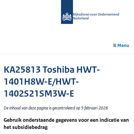
r de
tent
Rijksdienst voor Ondernemend
Nederland
Menu
KA25813 Toshiba HWT-
1401H8W-E/HWT-
1402S21SM3W-E
De inhoud van deze pagina is gecontroleerd op 5 februari 2026
Gebruik onderstaande gegevens voor een indicatie van
het subsidiebedrag