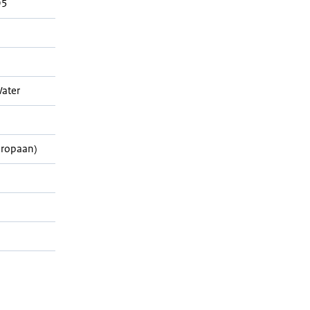
95
ater
Propaan)