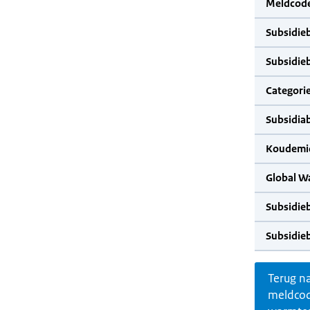
Meldcode
Subsidie
Subsidie
Categorie
Subsidia
Koudemid
Global W
Subsidie
Subsidie
Terug n
meldco