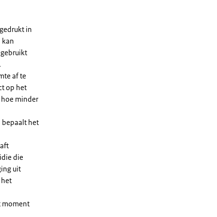
gedrukt in
n kan
 gebruikt
.
te af te
ct op het
, hoe minder
 bepaalt het
aft
die die
ing uit
 het
et moment