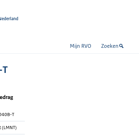
Nederland
Mijn RVO
Zoeken
-T
bedrag
040B-T
t (LMNT)