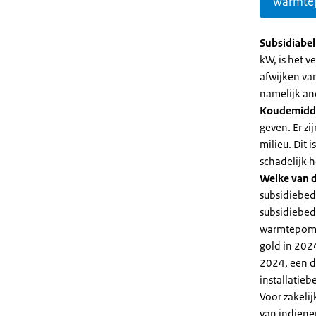
warmte
Subsidiabe
kW, is het 
afwijken va
namelijk an
Koudemidd
geven. Er z
milieu. Dit
schadelijk h
Welke van d
subsidiebed
subsidiebedr
warmtepomp 
gold in 2024
2024, een di
installatiebe
Voor zakeli
van indiene