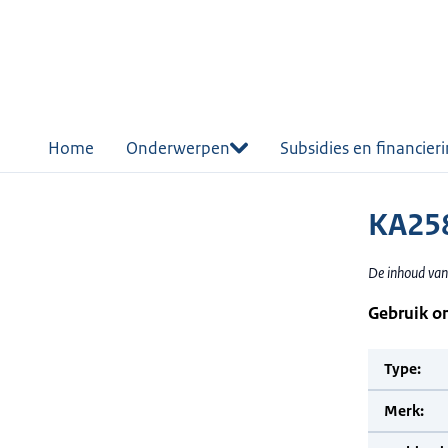
r de
tent
Home
Onderwerpen
Subsidies en financier
KA25
De inhoud van
Gebruik o
Type:
Merk: