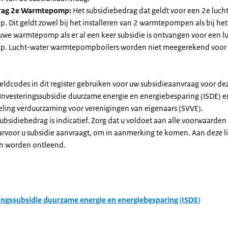
rag 2e Warmtepomp:
Het subsidiebedrag dat geldt voor een 2e luch
Dit geldt zowel bij het installeren van 2 warmtepompen als bij het 
uwe warmtepomp als er al een keer subsidie is ontvangen voor een l
. Lucht-water warmtepompboilers worden niet meegerekend voor
eldcodes in dit register gebruiken voor uw subsidieaanvraag voor de
 Investeringssubsidie duurzame energie en energiebesparing (ISDE) e
eling verduurzaming voor verenigingen van eigenaars (SVVE).
subsidiebedrag is indicatief. Zorg dat u voldoet aan alle voorwaarden
arvoor u subsidie aanvraagt, om in aanmerking te komen. Aan deze l
n worden ontleend.
ingssubsidie duurzame energie en energiebesparing (ISDE)