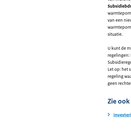
Subsidiebd
warmtepomp. 
van een nie
warmtepomp
situatie.
U kunt de m
regelingen:
Subsidiereg
Let op: het 
regeling wa
geen rechte
Zie ook
Invester