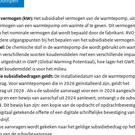
pompen
l vermogen (kW):
Het subsidiabel vermogen van de warmtepomp, uit
vermogen van een warmtepomp om warmte af te geven. Dit vermoge
n het nominale vermogen dat wordt bepaald door de fabrikant. RVO
dere uitgangspunten bij het bepalen van het subsidiabele vermogen
el:
De chemische stof in de warmtepomp die wordt gebruikt om warm
ijn verschillende soorten koudemiddelen met een verschillende impa
 is uitgedrukt in GWP (Global Warming Potentiaal), hoe lager het GWP
et koudemiddel is voor het milieu.
e subsidiebedragen geldt:
De installatiedatum van de warmtepomp
rag. Voor warmtepompen die in 2026 geïnstalleerd zijn, geldt het
ag uit 2026 . Als u de subsidie aanvraagt voor een in 2024 aangesch
en een bewijs van aanschaf uit 2024 aanlevert, ontvangt u de subsi
. Dit bewijs kan zijn: een kopie van de opdracht of opdrachtbevestig
gitaal getekende offerte of een digitale schriftelijke bevestiging van
drijf.
jke aanvragers wordt gekeken naar het geldige subsidiebedrag op h
n van de subsidieaanvraag.