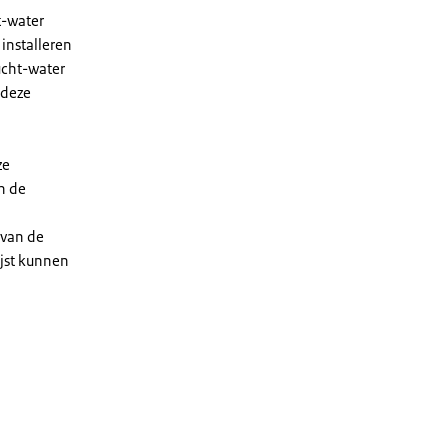
t-water
installeren
ucht-water
 deze
ze
n de
 van de
ijst kunnen