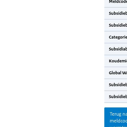
Meldcode
Subsidie
Subsidie
Categorie
Subsidia
Koudemid
Global W
Subsidie
Subsidie
Terug n
meldco