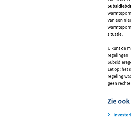
Subsidiebd
warmtepomp. 
van een nie
warmtepomp
situatie.
U kunt de m
regelingen:
Subsidiereg
Let op: het 
regeling wa
geen rechte
Zie ook
Invester