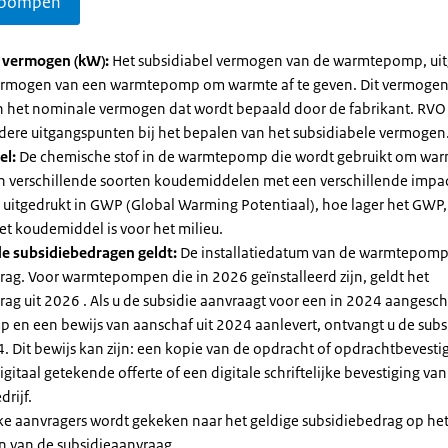
pompen
l vermogen (kW):
Het subsidiabel vermogen van de warmtepomp, uit
vermogen van een warmtepomp om warmte af te geven. Dit vermoge
n het nominale vermogen dat wordt bepaald door de fabrikant. RVO
dere uitgangspunten bij het bepalen van het subsidiabele vermogen
el:
De chemische stof in de warmtepomp die wordt gebruikt om warm
ijn verschillende soorten koudemiddelen met een verschillende impa
 is uitgedrukt in GWP (Global Warming Potentiaal), hoe lager het GWP
et koudemiddel is voor het milieu.
e subsidiebedragen geldt:
De installatiedatum van de warmtepomp
rag. Voor warmtepompen die in 2026 geïnstalleerd zijn, geldt het
ag uit 2026 . Als u de subsidie aanvraagt voor een in 2024 aangesch
en een bewijs van aanschaf uit 2024 aanlevert, ontvangt u de subsi
. Dit bewijs kan zijn: een kopie van de opdracht of opdrachtbevestig
gitaal getekende offerte of een digitale schriftelijke bevestiging van
drijf.
jke aanvragers wordt gekeken naar het geldige subsidiebedrag op h
n van de subsidieaanvraag.