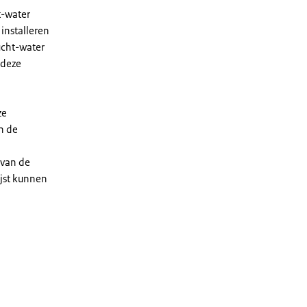
t-water
installeren
ucht-water
 deze
ze
n de
 van de
ijst kunnen