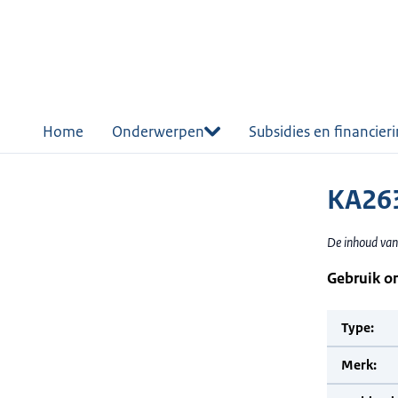
r de
tent
Home
Onderwerpen
Subsidies en financier
KA263
De inhoud van
Gebruik o
Type:
Merk: