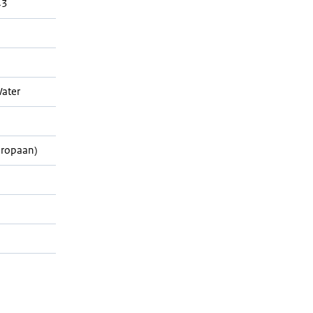
43
ater
Propaan)