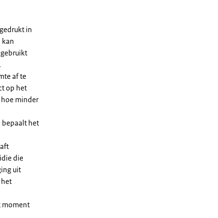
gedrukt in
n kan
 gebruikt
.
te af te
ct op het
, hoe minder
 bepaalt het
aft
die die
ing uit
 het
et moment