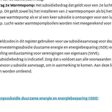
rag 2e Warmtepomp:
Het subsidiebedrag dat geldt voor een 2e luch
Dit geldt zowel bij het installeren van 2 warmtepompen als bij het 
uwe warmtepomp als er al een keer subsidie is ontvangen voor een l
. Lucht-water warmtepompboilers worden niet meegerekend voor
eldcodes in dit register gebruiken voor uw subsidieaanvraag voor de
 Investeringssubsidie duurzame energie en energiebesparing (ISDE) e
eling verduurzaming voor verenigingen van eigenaars (SVVE).
subsidiebedrag is indicatief. Zorg dat u voldoet aan alle voorwaarden
arvoor u subsidie aanvraagt, om in aanmerking te komen. Aan deze l
n worden ontleend.
ingssubsidie duurzame energie en energiebesparing (ISDE)