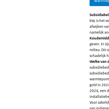
warmte
Subsidiabe
kW, is het 
afwijken va
namelijk an
Koudemidd
geven. Er z
milieu. Dit
schadelijk h
Welke van d
subsidiebed
subsidiebedr
warmtepomp 
gold in 2024
2024, een di
installatiebe
Voor zakeli
van indiene