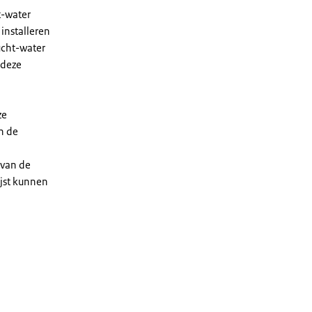
t-water
installeren
ucht-water
 deze
ze
n de
 van de
ijst kunnen