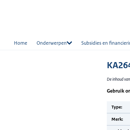
r de
tent
Home
Onderwerpen
Subsidies en financier
KA264
De inhoud van
Gebruik o
Type:
Merk: