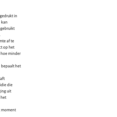
gedrukt in
n kan
 gebruikt
.
te af te
ct op het
, hoe minder
 bepaalt het
aft
die die
ing uit
 het
et moment