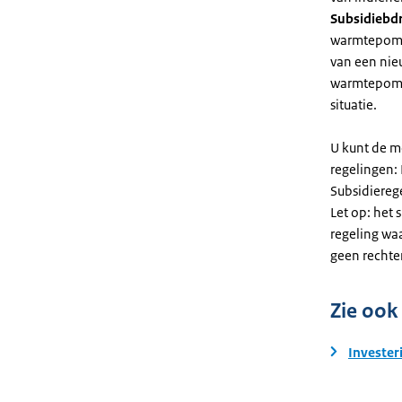
Subsidiebd
warmtepomp. 
van een nie
warmtepomp
situatie.
U kunt de m
regelingen:
Subsidiereg
Let op: het 
regeling wa
geen rechte
Zie ook
Invester