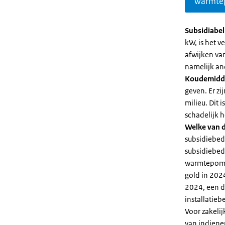
warmte
Subsidiabe
kW, is het 
afwijken va
namelijk an
Koudemidd
geven. Er z
milieu. Dit
schadelijk h
Welke van d
subsidiebed
subsidiebedr
warmtepomp 
gold in 2024
2024, een di
installatiebe
Voor zakeli
van indiene