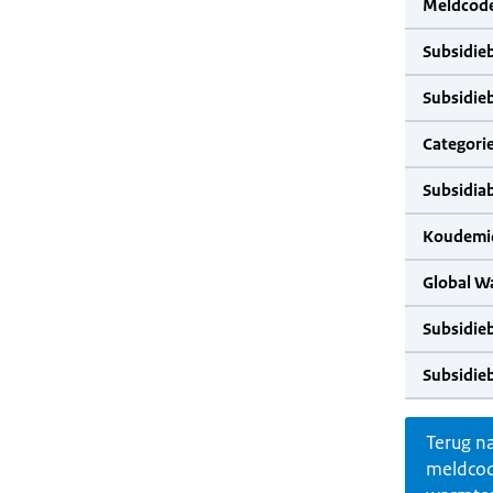
Meldcode
Subsidie
Subsidie
Categorie
Subsidia
Koudemid
Global W
Subsidie
Subsidie
Terug n
meldco