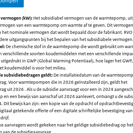
pompen
l vermogen (kW):
Het subsidiabel vermogen van de warmtepomp, uit
vermogen van een warmtepomp om warmte af te geven. Dit vermoge
n het nominale vermogen dat wordt bepaald door de fabrikant. RVO
dere uitgangspunten bij het bepalen van het subsidiabele vermogen
el:
De chemische stof in de warmtepomp die wordt gebruikt om warm
ijn verschillende soorten koudemiddelen met een verschillende impa
 is uitgedrukt in GWP (Global Warming Potentiaal), hoe lager het GWP
et koudemiddel is voor het milieu.
e subsidiebedragen geldt:
De installatiedatum van de warmtepomp
rag. Voor warmtepompen die in 2026 geïnstalleerd zijn, geldt het
ag uit 2026 . Als u de subsidie aanvraagt voor een in 2024 aangesch
en een bewijs van aanschaf uit 2024 aanlevert, ontvangt u de subsi
. Dit bewijs kan zijn: een kopie van de opdracht of opdrachtbevestig
gitaal getekende offerte of een digitale schriftelijke bevestiging van
drijf.
jke aanvragers wordt gekeken naar het geldige subsidiebedrag op h
n van de subsidieaanvraag.