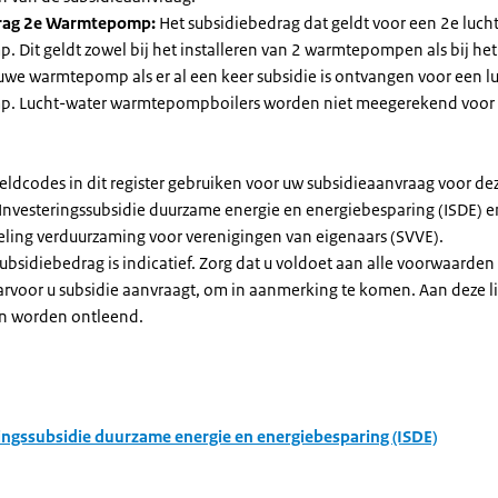
rag 2e Warmtepomp:
Het subsidiebedrag dat geldt voor een 2e luch
Dit geldt zowel bij het installeren van 2 warmtepompen als bij het 
uwe warmtepomp als er al een keer subsidie is ontvangen voor een l
. Lucht-water warmtepompboilers worden niet meegerekend voor
eldcodes in dit register gebruiken voor uw subsidieaanvraag voor de
 Investeringssubsidie duurzame energie en energiebesparing (ISDE) e
eling verduurzaming voor verenigingen van eigenaars (SVVE).
subsidiebedrag is indicatief. Zorg dat u voldoet aan alle voorwaarden
arvoor u subsidie aanvraagt, om in aanmerking te komen. Aan deze l
n worden ontleend.
ingssubsidie duurzame energie en energiebesparing (ISDE)