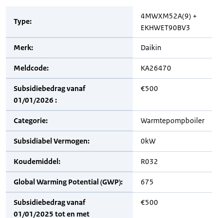
4MWXM52A(9) +
Type:
EKHWET90BV3
Merk:
Daikin
Meldcode:
KA26470
Subsidiebedrag vanaf
€500
01/01/2026 :
Categorie:
Warmtepompboiler
Subsidiabel Vermogen:
0kW
Koudemiddel:
R032
Global Warming Potential (GWP):
675
Subsidiebedrag vanaf
€500
01/01/2025 tot en met