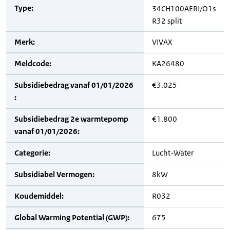
Type:
34CH100AERI/O1s
R32 split
Merk:
VIVAX
Meldcode:
KA26480
Subsidiebedrag vanaf 01/01/2026
€3.025
:
Subsidiebedrag 2e warmtepomp
€1.800
vanaf 01/01/2026:
Categorie:
Lucht-Water
Subsidiabel Vermogen:
8kW
Koudemiddel:
R032
Global Warming Potential (GWP):
675