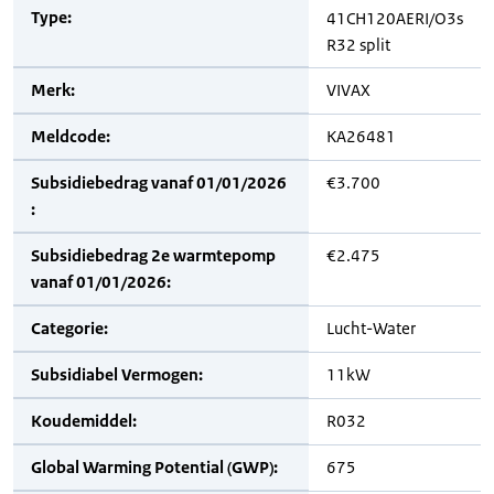
Type:
41CH120AERI/O3s
R32 split
Merk:
VIVAX
Meldcode:
KA26481
Subsidiebedrag vanaf 01/01/2026
€3.700
:
Subsidiebedrag 2e warmtepomp
€2.475
vanaf 01/01/2026:
Categorie:
Lucht-Water
Subsidiabel Vermogen:
11kW
Koudemiddel:
R032
Global Warming Potential (GWP):
675