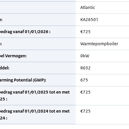
Atlantic
:
KA26501
bedrag vanaf 01/01/2026 :
€725
:
Warmtepompboiler
bel Vermogen:
0kW
del:
R032
arming Potential (GWP):
675
bedrag vanaf 01/01/2025 tot en met
€725
25 :
bedrag vanaf 01/01/2024 tot en met
€725
24 :