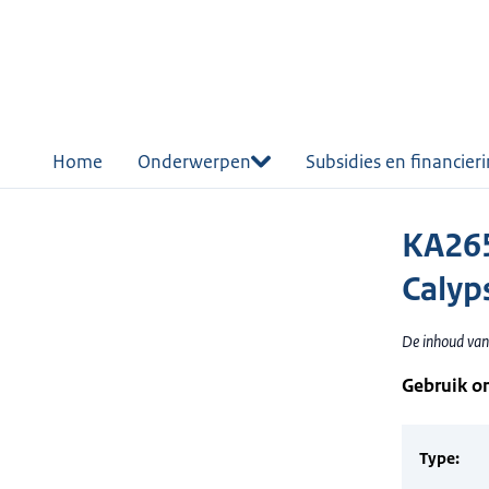
r de
tent
Home
Onderwerpen
Subsidies en financier
KA265
Calyp
De inhoud van
Gebruik o
Type: