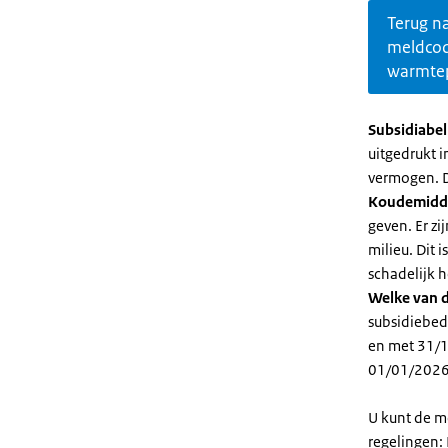
Terug n
meldco
warmte
Subsidiabe
uitgedrukt 
vermogen. D
Koudemidd
geven. Er z
milieu. Dit
schadelijk h
Welke van d
subsidiebed
en met 31/1
01/01/2026
U kunt de m
regelingen: