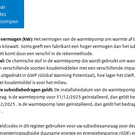
aar
des
pompen
l vermogen (kW):
Het vermogen van de warmtepomp om warmte af t
in kilowatt. Soms geeft een fabrikant een hoger vermogen dan het su
it komt door een verschil in de rekenmethode.
el:
De chemische stof in de warmtepomp die wordt gebruikt om warm
ijn verschillende soorten koudemiddelen met een verschillende impa
 is uitgedrukt in GWP (Global Warming Potentiaal), hoe lager het GWP
et koudemiddel is voor het milieu.
e subsidiebedragen geldt:
De installatiedatum van de warmtepomp
rag. Is de warmtepomp voor 31/12/2025 geïnstalleerd, dan geldt he
2/2025 . Is de warmtepomp later geïnstalleerd, dan geldt het bedra
 .
eldcodes in dit register gebruiken voor uw subsidieaanvraag voor de
 Investeringssubsidie duurzame energie en energiebesparing (ISDE) e