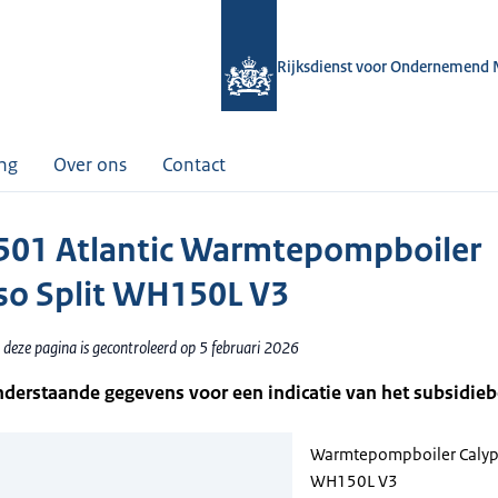
Rijksdienst voor Ondernemend 
ing
Over ons
Contact
01 Atlantic Warmtepompboiler
so Split WH150L V3
 deze pagina is gecontroleerd op 5 februari 2026
nderstaande gegevens voor een indicatie van het subsidie
Warmtepompboiler Calyps
WH150L V3