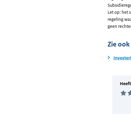
Subsidiereg
Let op: het 
regeling wa
geen rechte
Zie ook
Invester