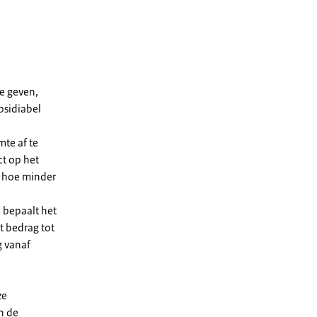
e geven,
bsidiabel
te af te
ct op het
, hoe minder
 bepaalt het
t bedrag tot
g vanaf
ze
n de