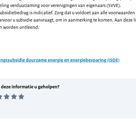
eling verduurzaming voor verenigingen van eigenaars (SVVE).
subsidiebedrag is indicatief. Zorg dat u voldoet aan alle voorwaarden
arvoor u subsidie aanvraagt, om in aanmerking te komen. Aan deze l
n worden ontleend.
ingssubsidie duurzame energie en energiebesparing (ISDE)