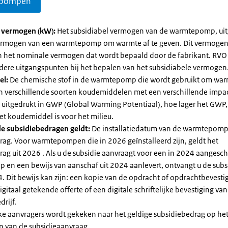
pompen
l vermogen (kW):
Het subsidiabel vermogen van de warmtepomp, uit
vermogen van een warmtepomp om warmte af te geven. Dit vermoge
n het nominale vermogen dat wordt bepaald door de fabrikant. RVO
dere uitgangspunten bij het bepalen van het subsidiabele vermogen
el:
De chemische stof in de warmtepomp die wordt gebruikt om warm
ijn verschillende soorten koudemiddelen met een verschillende impa
 is uitgedrukt in GWP (Global Warming Potentiaal), hoe lager het GWP
et koudemiddel is voor het milieu.
e subsidiebedragen geldt:
De installatiedatum van de warmtepomp
rag. Voor warmtepompen die in 2026 geïnstalleerd zijn, geldt het
ag uit 2026 . Als u de subsidie aanvraagt voor een in 2024 aangesch
en een bewijs van aanschaf uit 2024 aanlevert, ontvangt u de subsi
. Dit bewijs kan zijn: een kopie van de opdracht of opdrachtbevestig
gitaal getekende offerte of een digitale schriftelijke bevestiging van
drijf.
jke aanvragers wordt gekeken naar het geldige subsidiebedrag op h
n van de subsidieaanvraag.