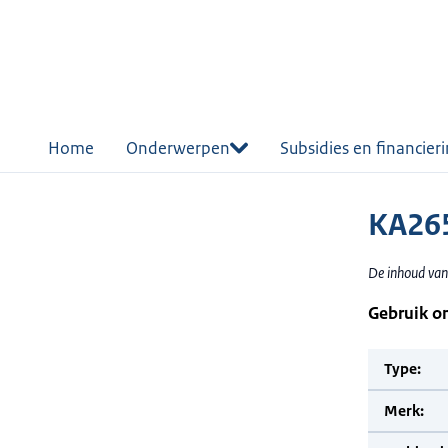
r de
tent
Home
Onderwerpen
Subsidies en financier
KA26
De inhoud van
Gebruik o
Type:
Merk: