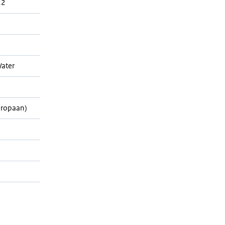
22
ater
Propaan)