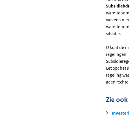
Subsidiebd
warmtepomp. 
van een nie
warmtepomp
situatie.
U kunt de m
regelingen:
Subsidiereg
Let op: het 
regeling wa
geen rechte
Zie ook
Invester