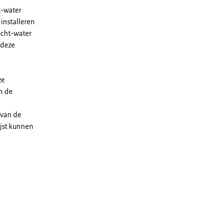
t-water
installeren
ucht-water
 deze
ze
n de
 van de
ijst kunnen