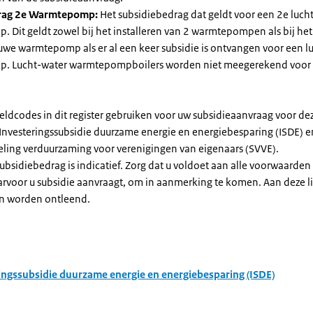
rag 2e Warmtepomp:
Het subsidiebedrag dat geldt voor een 2e luch
Dit geldt zowel bij het installeren van 2 warmtepompen als bij het 
uwe warmtepomp als er al een keer subsidie is ontvangen voor een l
. Lucht-water warmtepompboilers worden niet meegerekend voor
eldcodes in dit register gebruiken voor uw subsidieaanvraag voor de
 Investeringssubsidie duurzame energie en energiebesparing (ISDE) e
eling verduurzaming voor verenigingen van eigenaars (SVVE).
subsidiebedrag is indicatief. Zorg dat u voldoet aan alle voorwaarden
arvoor u subsidie aanvraagt, om in aanmerking te komen. Aan deze l
n worden ontleend.
ingssubsidie duurzame energie en energiebesparing (ISDE)