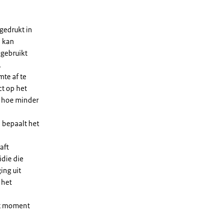
gedrukt in
n kan
 gebruikt
.
te af te
ct op het
, hoe minder
 bepaalt het
aft
die die
ing uit
 het
et moment