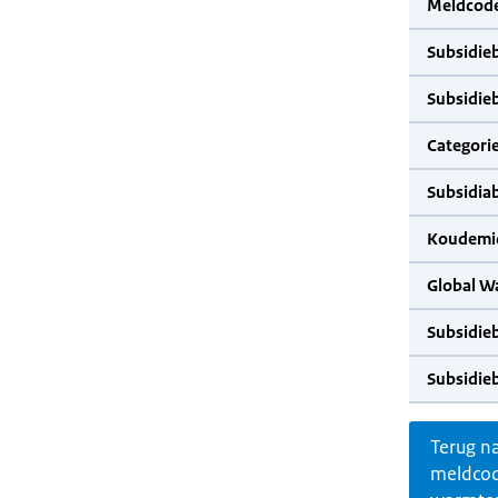
Meldcode
Subsidie
Subsidie
Categorie
Subsidia
Koudemid
Global W
Subsidie
Subsidie
Terug n
meldco