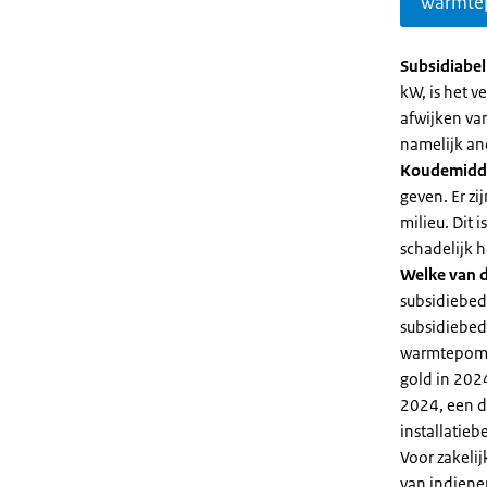
warmte
Subsidiabe
kW, is het 
afwijken va
namelijk an
Koudemidd
geven. Er z
milieu. Dit
schadelijk h
Welke van d
subsidiebed
subsidiebedr
warmtepomp 
gold in 2024
2024, een di
installatiebe
Voor zakeli
van indiene