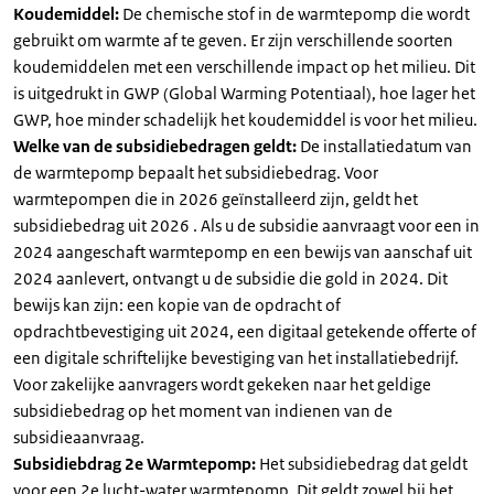
Koudemiddel:
De chemische stof in de warmtepomp die wordt
gebruikt om warmte af te geven. Er zijn verschillende soorten
koudemiddelen met een verschillende impact op het milieu. Dit
is uitgedrukt in GWP (Global Warming Potentiaal), hoe lager het
GWP, hoe minder schadelijk het koudemiddel is voor het milieu.
Welke van de subsidiebedragen geldt:
De installatiedatum van
de warmtepomp bepaalt het subsidiebedrag. Voor
warmtepompen die in 2026 geïnstalleerd zijn, geldt het
subsidiebedrag uit 2026 . Als u de subsidie aanvraagt voor een in
2024 aangeschaft warmtepomp en een bewijs van aanschaf uit
2024 aanlevert, ontvangt u de subsidie die gold in 2024. Dit
bewijs kan zijn: een kopie van de opdracht of
opdrachtbevestiging uit 2024, een digitaal getekende offerte of
een digitale schriftelijke bevestiging van het installatiebedrijf.
Voor zakelijke aanvragers wordt gekeken naar het geldige
subsidiebedrag op het moment van indienen van de
subsidieaanvraag.
Subsidiebdrag 2e Warmtepomp:
Het subsidiebedrag dat geldt
voor een 2e lucht-water warmtepomp. Dit geldt zowel bij het