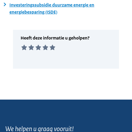
Investeringssubsidie duurzame energie en
energiebesparing (ISDE)
We helpen u graag vooruit!