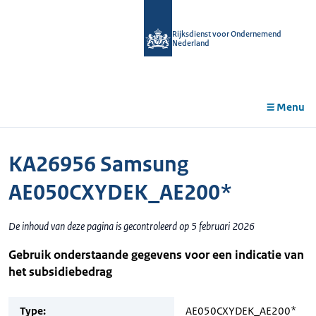
r de
tent
Rijksdienst voor Ondernemend
Nederland
Menu
KA26956 Samsung
AE050CXYDEK_AE200*
De inhoud van deze pagina is gecontroleerd op 5 februari 2026
Gebruik onderstaande gegevens voor een indicatie van
het subsidiebedrag
Type:
AE050CXYDEK_AE200*