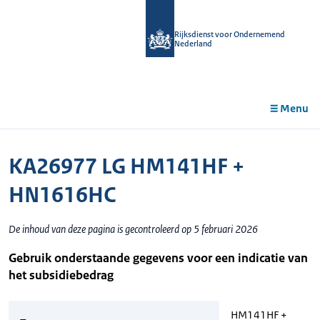
r de
tent
Rijksdienst voor Ondernemend
Nederland
Menu
KA26977 LG HM141HF +
HN1616HC
De inhoud van deze pagina is gecontroleerd op 5 februari 2026
Gebruik onderstaande gegevens voor een indicatie van
het subsidiebedrag
HM141HF +