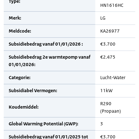
Type:
HN1616HC
Merk:
LG
Meldcode:
KA26977
Subsidiebedrag vanaf 01/01/2026 :
€3.700
Subsidiebedrag 2e warmtepomp vanaf
€2.475
01/01/2026:
Categorie:
Lucht-Water
Subsidiabel Vermogen:
11kW
R290
Koudemiddel:
(Propaan)
Global Warming Potential (GWP):
3
Subsidiebedrag vanaf 01/01/2025 tot
€3.700