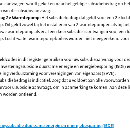
jke aanvragers wordt gekeken naar het geldige subsidiebedrag op h
n van de subsidieaanvraag.
rag 2e Warmtepomp:
Het subsidiebedrag dat geldt voor een 2e luch
Dit geldt zowel bij het installeren van 2 warmtepompen als bij het 
uwe warmtepomp als er al een keer subsidie is ontvangen voor een l
. Lucht-water warmtepompboilers worden niet meegerekend voor
eldcodes in dit register gebruiken voor uw subsidieaanvraag voor de
 Investeringssubsidie duurzame energie en energiebesparing (ISDE) e
eling verduurzaming voor verenigingen van eigenaars (SVVE).
subsidiebedrag is indicatief. Zorg dat u voldoet aan alle voorwaarden
arvoor u subsidie aanvraagt, om in aanmerking te komen. Aan deze l
n worden ontleend.
ingssubsidie duurzame energie en energiebesparing (ISDE)