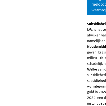
meldco
warmte
Subsidiabe
kW, is het 
afwijken va
namelijk an
Koudemidd
geven. Er z
milieu. Dit
schadelijk h
Welke van d
subsidiebed
subsidiebedr
warmtepomp 
gold in 2024
2024, een di
installatiebe