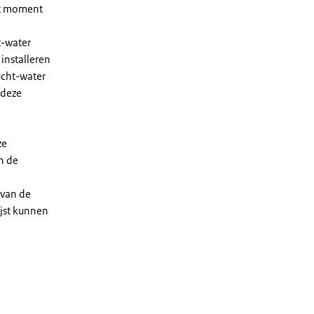
et moment
t-water
installeren
ucht-water
 deze
ze
n de
 van de
ijst kunnen