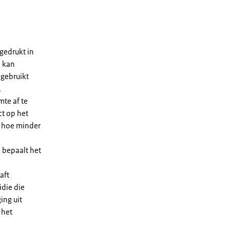
gedrukt in
n kan
 gebruikt
.
te af te
ct op het
, hoe minder
 bepaalt het
aft
die die
ing uit
 het