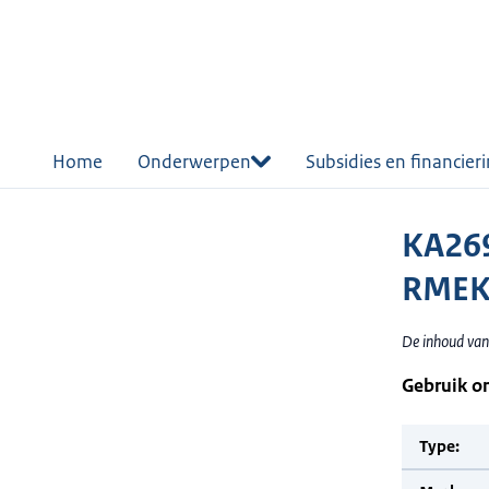
r de
tent
Home
Onderwerpen
Subsidies en financier
KA26
RMEK
De inhoud van
Gebruik o
Type: