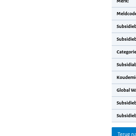
Merk:
Meldcode
Subsidie
Subsidie
Categorie
Subsidia
Koudemid
Global W
Subsidie
Subsidie
Terug n