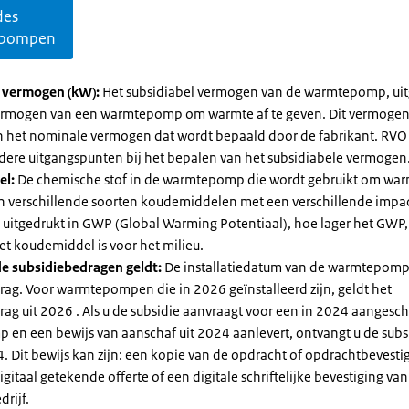
des
pompen
l vermogen (kW):
Het subsidiabel vermogen van de warmtepomp, uit
vermogen van een warmtepomp om warmte af te geven. Dit vermoge
n het nominale vermogen dat wordt bepaald door de fabrikant. RVO
dere uitgangspunten bij het bepalen van het subsidiabele vermogen
el:
De chemische stof in de warmtepomp die wordt gebruikt om warm
ijn verschillende soorten koudemiddelen met een verschillende impa
 is uitgedrukt in GWP (Global Warming Potentiaal), hoe lager het GWP
et koudemiddel is voor het milieu.
e subsidiebedragen geldt:
De installatiedatum van de warmtepomp
rag. Voor warmtepompen die in 2026 geïnstalleerd zijn, geldt het
ag uit 2026 . Als u de subsidie aanvraagt voor een in 2024 aangesch
en een bewijs van aanschaf uit 2024 aanlevert, ontvangt u de subsi
. Dit bewijs kan zijn: een kopie van de opdracht of opdrachtbevestig
gitaal getekende offerte of een digitale schriftelijke bevestiging van
drijf.