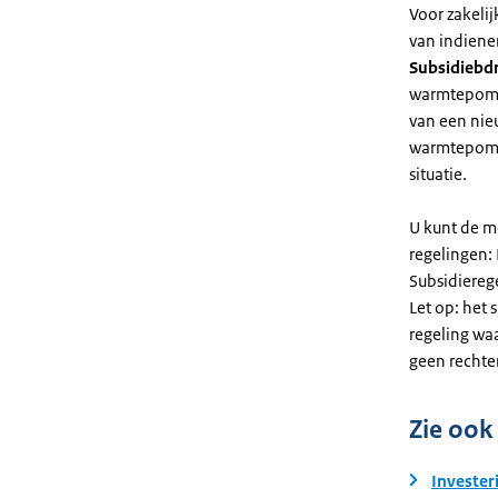
Voor zakeli
van indiene
Subsidiebd
warmtepomp. 
van een nie
warmtepomp
situatie.
U kunt de m
regelingen:
Subsidiereg
Let op: het 
regeling wa
geen rechte
Zie ook
Invester