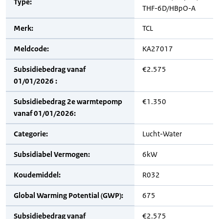
Type:
THF-6D/HBpO-A
Merk:
TCL
Meldcode:
KA27017
Subsidiebedrag vanaf
€2.575
01/01/2026 :
Subsidiebedrag 2e warmtepomp
€1.350
vanaf 01/01/2026:
Categorie:
Lucht-Water
Subsidiabel Vermogen:
6kW
Koudemiddel:
R032
Global Warming Potential (GWP):
675
Subsidiebedrag vanaf
€2.575