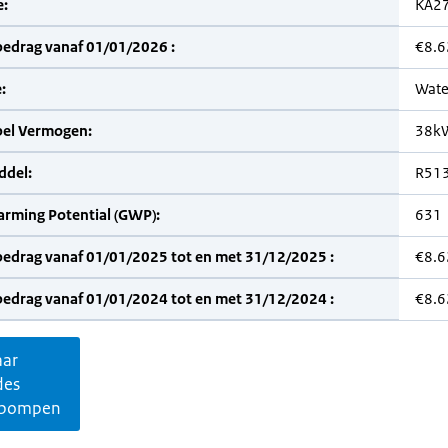
:
KA2
bedrag vanaf 01/01/2026 :
€8.6
:
Wate
bel Vermogen:
38k
del:
R51
arming Potential (GWP):
631
bedrag vanaf 01/01/2025 tot en met 31/12/2025 :
€8.6
bedrag vanaf 01/01/2024 tot en met 31/12/2024 :
€8.6
aar
des
pompen