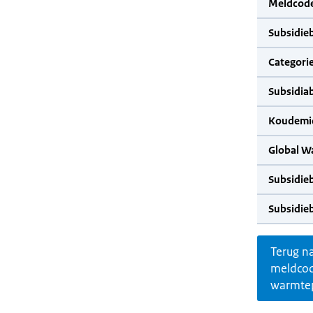
Meldcode
Subsidie
Categorie
Subsidia
Koudemid
Global W
Subsidie
Subsidie
Terug n
meldco
warmte