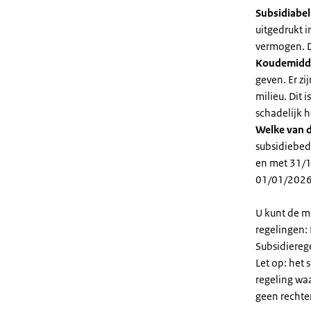
Subsidiabe
uitgedrukt 
vermogen. D
Koudemidd
geven. Er z
milieu. Dit
schadelijk h
Welke van d
subsidiebed
en met 31/1
01/01/2026
U kunt de m
regelingen:
Subsidiereg
Let op: het 
regeling wa
geen rechte