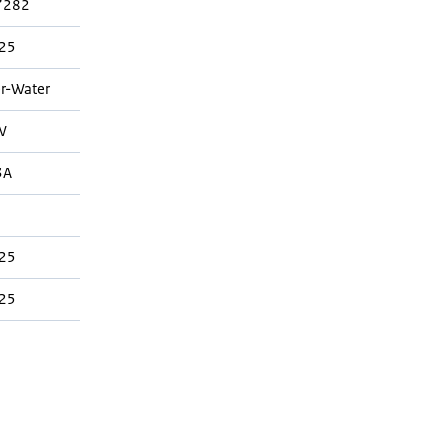
7282
25
r-Water
W
3A
25
25