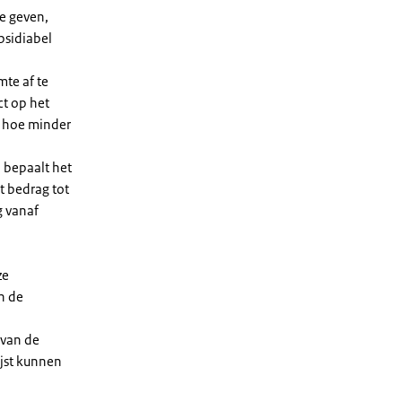
e geven,
bsidiabel
te af te
ct op het
, hoe minder
 bepaalt het
t bedrag tot
g vanaf
ze
n de
 van de
ijst kunnen