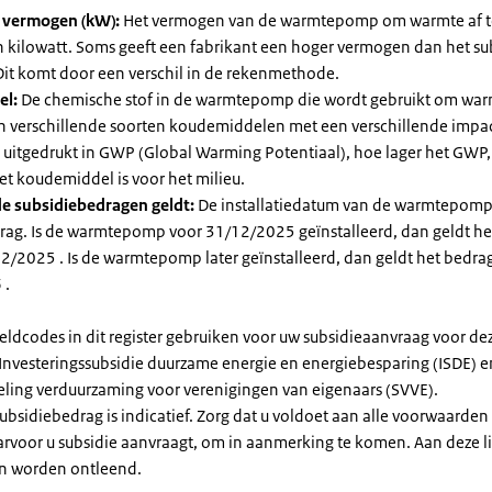
l vermogen (kW):
Het vermogen van de warmtepomp om warmte af t
in kilowatt. Soms geeft een fabrikant een hoger vermogen dan het su
it komt door een verschil in de rekenmethode.
el:
De chemische stof in de warmtepomp die wordt gebruikt om warm
ijn verschillende soorten koudemiddelen met een verschillende impa
 is uitgedrukt in GWP (Global Warming Potentiaal), hoe lager het GWP
et koudemiddel is voor het milieu.
e subsidiebedragen geldt:
De installatiedatum van de warmtepomp
rag. Is de warmtepomp voor 31/12/2025 geïnstalleerd, dan geldt he
2/2025 . Is de warmtepomp later geïnstalleerd, dan geldt het bedra
 .
eldcodes in dit register gebruiken voor uw subsidieaanvraag voor de
 Investeringssubsidie duurzame energie en energiebesparing (ISDE) e
eling verduurzaming voor verenigingen van eigenaars (SVVE).
subsidiebedrag is indicatief. Zorg dat u voldoet aan alle voorwaarden
arvoor u subsidie aanvraagt, om in aanmerking te komen. Aan deze l
n worden ontleend.