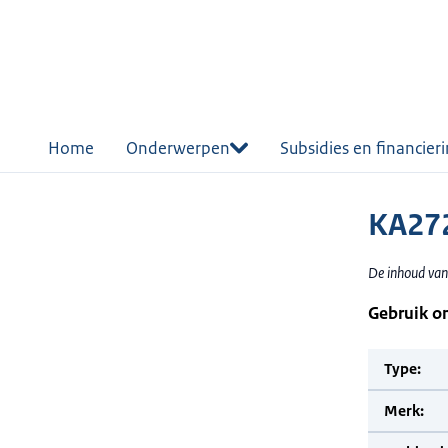
r de
tent
Home
Onderwerpen
Subsidies en financier
KA272
De inhoud van
Gebruik o
Type:
Merk: